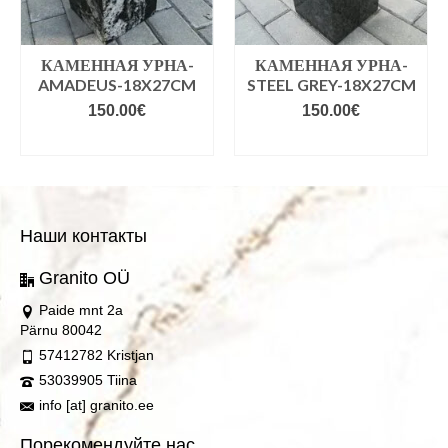
КАМЕННАЯ УРНА-
КАМЕННАЯ УРНА-
AMADEUS-18X27CM
STEEL GREY-18X27CM
150.00
€
150.00
€
В КОРЗИНУ
В КОРЗИНУ
Наши контакты
Granito OÜ
Paide mnt 2a
Pärnu 80042
57412782 Kristjan
53039905 Tiina
info [at] granito.ee
Порекомендуйте нас