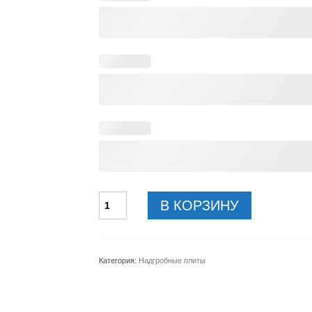
Количество
В КОРЗИНУ
товара
Надгробный-
плит-
мотив-
Категория:
Надгробные плиты
küünal-
ja-
nelgid-
vasak-