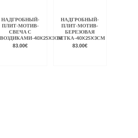
НАДГРОБНЫЙ-
НАДГРОБНЫЙ-
ПЛИТ-МОТИВ-
ПЛИТ-МОТИВ-
СВЕЧА С
БЕРЕЗОВАЯ
ГВОЗДИКАМИ-40X25X3СМ
ВЕТКА-40X25X3СМ
83.00
€
83.00
€
VALIGE
VALIGE
VARIANDID
VARIANDID