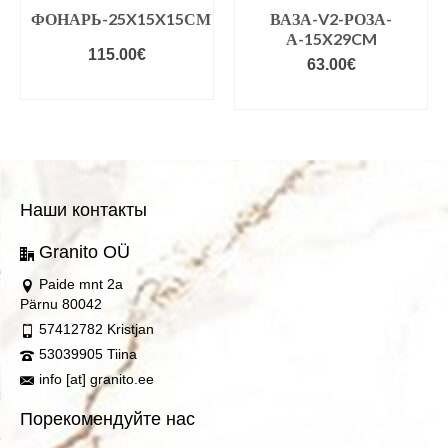
ФОНАРЬ-25X15X15СМ
ВАЗА-V2-РОЗА-
А-15X29CM
115.00
€
63.00
€
В КОРЗИНУ
В КОРЗИНУ
Наши контакты
Granito OÜ
Paide mnt 2a
Pärnu 80042
57412782 Kristjan
53039905 Tiina
info [at] granito.ee
Порекомендуйте нас