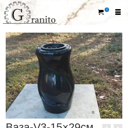
0
Ваза-V3-15×29см