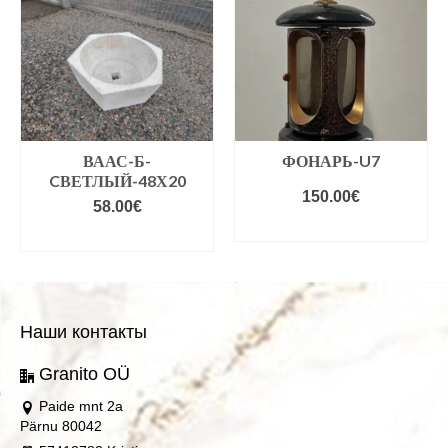
ВААС-Б-
ФОНАРЬ-U7
CВЕТЛЫЙ-48Х20
150.00
€
58.00
€
В КОРЗИНУ
В КОРЗИНУ
Наши контакты
Granito OÜ
Paide mnt 2a
Pärnu 80042