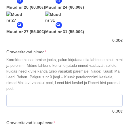
Muud nr 20
(60.00€)
Muud nr 24
(60.00€)
Muud nr 27
(55.00€)
Muud nr 31
(55.00€)
0.00
€
(required)
Graveeritavad nimed
*
Korrektse hinnastamise jaoks, palun kirjutada siia lahtrisse ainult nimi
ja perenimi. Mitme lahkunu korral kirjutada nimed vastavalt sellele,
kuidas need kivile kanda tuleb vasakult paremale. Näide: Kuusk Mai
Leeni Robert; Paigutus nr 9 järgi – Kuusk perekonnnimi keskele,
nimed Mai kivi vasakul pool, Leeni kivi keskel ja Robert kivi paremal
pool.
0.00
€
(required)
Graveeritavad kuupäevad
*