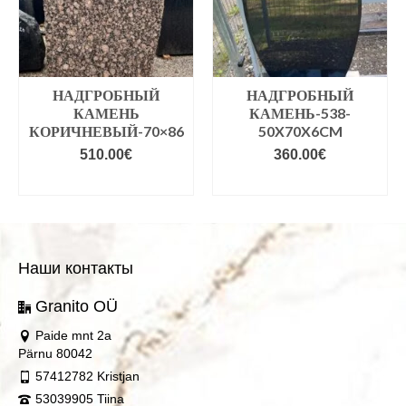
НАДГРОБНЫЙ
НАДГРОБНЫЙ
КАМЕНЬ
КАМЕНЬ-538-
КОРИЧНЕВЫЙ-70×86
50X70X6CM
510.00
€
360.00
€
VALIGE VARIANDID
VALIGE VARIANDID
Наши контакты
Granito OÜ
Paide mnt 2a
Pärnu 80042
57412782 Kristjan
53039905 Tiina