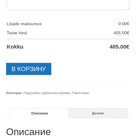
Lisade maksumus
0.00
€
Toote hind
405.00
€
Kokku
405.00
€
Количество
В КОРЗИНУ
товара
Надгробный
камень-156-
88x76см
Категории:
Надгробия надбитыми краями
,
Памятники
Описание
Детали
Описание