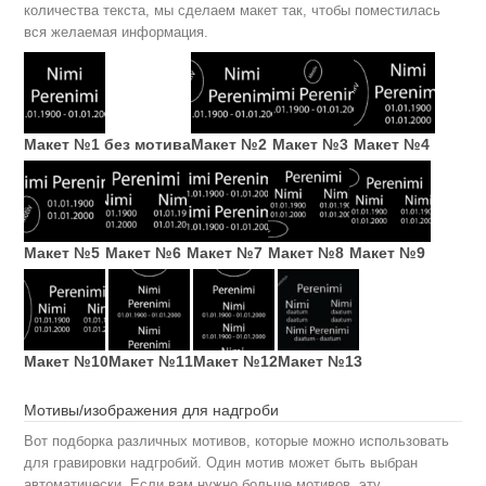
количества текста, мы сделаем макет так, чтобы поместилась
вся желаемая информация.
Макет №1 без мотива
Макет №2
Макет №3
Макет №4
Макет №5
Макет №6
Макет №7
Макет №8
Макет №9
Макет №10
Макет №11
Макет №12
Макет №13
Мотивы/изображения для надгроби
Вот подборка различных мотивов, которые можно использовать
для гравировки надгробий. Один мотив может быть выбран
автоматически. Если вам нужно больше мотивов, эту