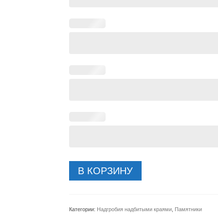
Количество
В КОРЗИНУ
товара
Надгробный
камень-213-
88x108cm
Категории:
Надгробия надбитыми краями
,
Памятники