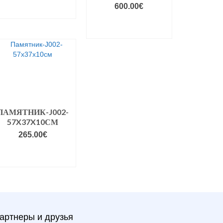
600.00
€
В КОРЗИНУ
VALIGE
VARIANDID
ПАМЯТНИК-J002-
57X37X10СМ
265.00
€
VALIGE
VARIANDID
артнеры и друзья