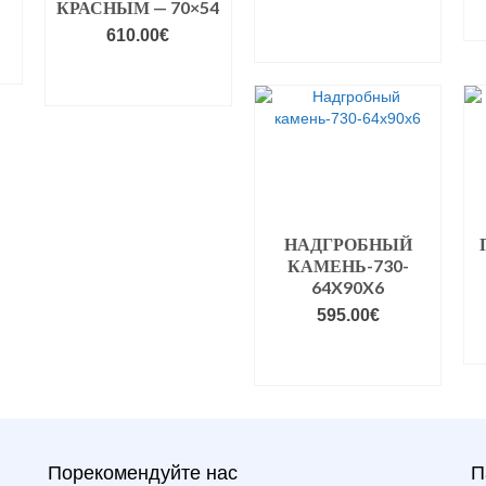
КРАСНЫМ — 70×54
VALIGE
610.00
€
VARIANDID
VALIGE
VARIANDID
НАДГРОБНЫЙ
КАМЕНЬ-730-
64X90X6
595.00
€
VALIGE
VARIANDID
Порекомендуйте нас
П