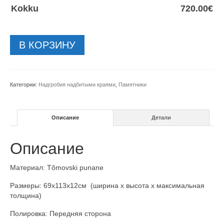
Kokku
720.00
€
Количество
В КОРЗИНУ
товара
Надгробный
камень-291-
69x113cm
Категории:
Надгробия надбитыми краями
,
Памятники
Описание
Детали
Описание
Материал: Tõmovski punane
Размеры: 69x113x12см (ширина x высота x максимальная
толщина)
Полировка: Передняя сторона