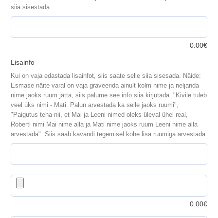
siia sisestada.
0.00
€
Lisainfo
Kui on vaja edastada lisainfot, siis saate selle siia sisesada. Näide:
Esmase näite varal on vaja graveerida ainult kolm nime ja neljanda
nime jaoks ruum jätta, siis palume see info siia kirjutada. "Kivile tuleb
veel üks nimi - Mati. Palun arvestada ka selle jaoks ruumi",
"Paigutus teha nii, et Mai ja Leeni nimed oleks üleval ühel real,
Roberti nimi Mai nime alla ja Mati nime jaoks ruum Leeni nime alla
arvestada". Siis saab kavandi tegemisel kohe lisa ruumiga arvestada.
0.00
€