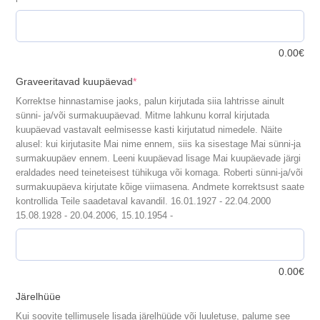
0.00
€
(required)
Graveeritavad kuupäevad
*
Korrektse hinnastamise jaoks, palun kirjutada siia lahtrisse ainult
sünni- ja/või surmakuupäevad. Mitme lahkunu korral kirjutada
kuupäevad vastavalt eelmisesse kasti kirjutatud nimedele. Näite
alusel: kui kirjutasite Mai nime ennem, siis ka sisestage Mai sünni-ja
surmakuupäev ennem. Leeni kuupäevad lisage Mai kuupäevade järgi
eraldades need teineteisest tühikuga või komaga. Roberti sünni-ja/või
surmakuupäeva kirjutate kõige viimasena. Andmete korrektsust saate
kontrollida Teile saadetaval kavandil. 16.01.1927 - 22.04.2000
15.08.1928 - 20.04.2006, 15.10.1954 -
0.00
€
Järelhüüe
Kui soovite tellimusele lisada järelhüüde või luuletuse, palume see