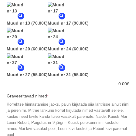
Muud nr 13
(70.00€)
Muud nr 17
(90.00€)
Muud nr 20
(60.00€)
Muud nr 24
(60.00€)
Muud nr 27
(55.00€)
Muud nr 31
(55.00€)
0.00
€
(required)
Graveeritavad nimed
*
Korrektse hinnastamise jaoks, palun kirjutada siia lahtrisse ainult nimi
ja perenimi. Mitme lahkunu korral kirjutada nimed vastavalt sellele,
kuidas need kivile kanda tuleb vasakult paremale. Näide: Kuusk Mai
Leeni Robert; Paigutus nr 9 järgi – Kuusk perekonnnimi keskele,
nimed Mai kivi vasakul pool, Leeni kivi keskel ja Robert kivi paremal
pool.