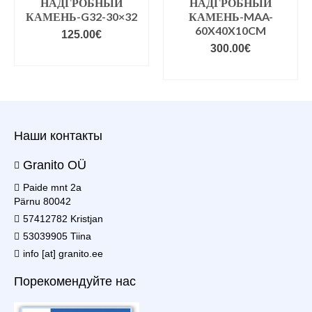
НАДГРОБНЫЙ
НАДГРОБНЫЙ
КАМЕНЬ-G32-30×32
КАМЕНЬ-MAA-
60X40X10CM
125.00
€
300.00
€
VALIGE VARIANDID
VALIGE VARIANDID
Наши контакты
Granito OÜ
Paide mnt 2a
Pärnu 80042
57412782 Kristjan
53039905 Tiina
info [at] granito.ee
Порекомендуйте нас