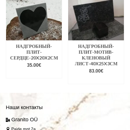
НАДГРОБНЫЙ-
НАДГРОБНЫЙ-
ПЛИТ-
ПЛИТ-МОТИВ-
СЕРДЦЕ-20X20X2СМ
КЛЕНОВЫЙ
ЛИСТ-40X25X3СМ
35.00
€
83.00
€
VALIGE VARIANDID
VALIGE VARIANDID
Наши контакты
Granito OÜ
Paide mnt 2a