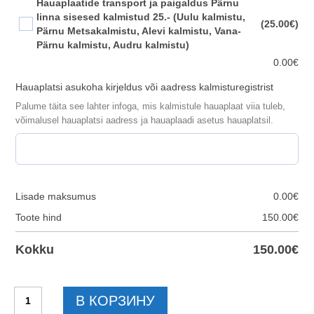
Hauaplaatide transport ja paigaldus Pärnu
linna sisesed kalmistud 25.- (Uulu kalmistu,
(25.00€)
Pärnu Metsakalmistu, Alevi kalmistu, Vana-
Pärnu kalmistu, Audru kalmistu)
0.00
€
Hauaplatsi asukoha kirjeldus või aadress kalmisturegistrist
Palume täita see lahter infoga, mis kalmistule hauaplaat viia tuleb,
võimalusel hauaplatsi aadress ja hauaplaadi asetus hauaplatsil.
Lisade maksumus
0.00
€
Toote hind
150.00
€
Kokku
150.00
€
Количество
В КОРЗИНУ
товара