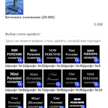
Бетонное основание
(20.00€)
0.00
€
(required)
Выбор стиля шрифта
*
Здесь вы можете выбрать стиль шрифта, который вам подходит.
Шрифт №1
Шрифт №2
Шрифт №3
Шрифт №4
Шрифт №5
Шрифт №6
Шрифт №7
Шрифт №8
Шрифт №9
Шрифт №10