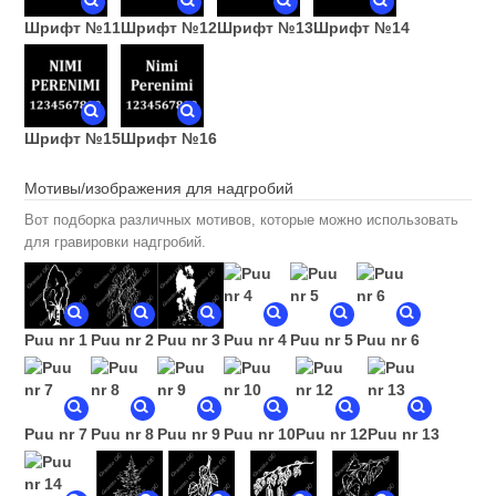
Шрифт №11
Шрифт №12
Шрифт №13
Шрифт №14
Шрифт №15
Шрифт №16
Мотивы/изображения для надгробий
Вот подборка различных мотивов, которые можно использовать
для гравировки надгробий.
Puu nr 1
Puu nr 2
Puu nr 3
Puu nr 4
Puu nr 5
Puu nr 6
Puu nr 7
Puu nr 8
Puu nr 9
Puu nr 10
Puu nr 12
Puu nr 13