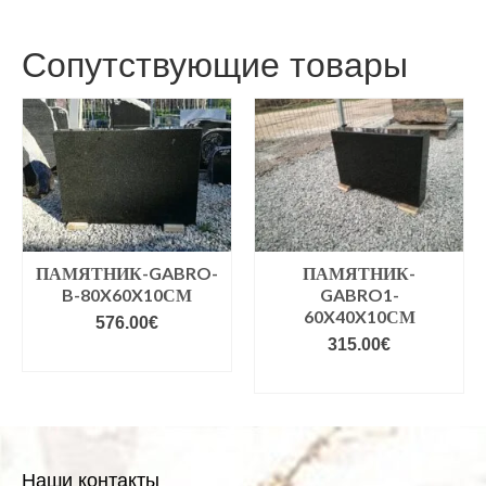
Сопутствующие товары
ПАМЯТНИК-GABRO-
ПАМЯТНИК-
B-80X60X10СМ
GABRO1-
60X40X10СМ
576.00
€
315.00
€
VALIGE VARIANDID
VALIGE VARIANDID
Наши контакты