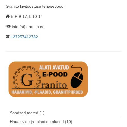
Granito kivitööstuse tehasepood:
E-R 9-17, L 10-14
info [at] granito.ee
+37257412782
1
Soodsad tooted
1
toode
10
Hauakivide ja -plaatide alused
10