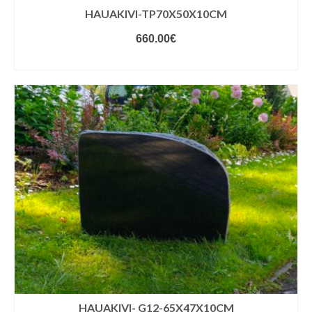
HAUAKIVI-TP70X50X10CM
660.00
€
VALIGE VARIANDID
HAUAKIVI- G12-65X47X10CM