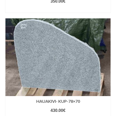
350.00
€
VALIGE VARIANDID
HAUAKIVI- KUP-78×70
430.00
€