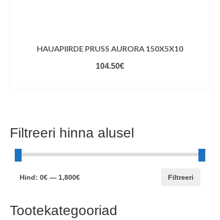
HAUAPIIRDE PRUSS AURORA 150X5X10
104.50
€
LISA KORVI
Filtreeri hinna alusel
Minimaalne
Maksimaalne
Hind:
0€
—
1,800€
Filtreeri
hind
hind
Tootekategooriad