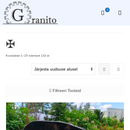
0
✠
Sorditud
Kuvatakse 1–25 tulemust 132-st
uusimate
järgi
Filtreeri Tooteid
Kõik
Soodsad tooted
Hauakivide ja -plaatide alused