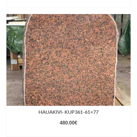
VALIGE VARIANDID
HAUAKIVI- KUP361-61×77
480.00
€
VALIGE VARIANDID