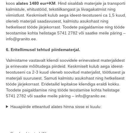
koos
alates 1480 eur+KM
. Hind sisaldab materjale ja transporti
kalmistule, ehitustööd, tekstiilkangast ja liivagakatmist ning
viimistlust. Keskmiselt kulub aega ideest-teostuseni ca 1,5 kuud,
oleneb materjali saadavusest, kalmistu asukohast ning
hetkelisest tööde järjekorrast. Toodete paigaldamise ning tööde
teostamise kohta helistage 5741 2782 või saatke meile päring –
info@granito.ee.
6. Eritellimusel tehtud piirdematerjal.
Valmistame vastavalt kliendi soovidele erinevatest materjalidest
ja erinevate mõõtudega piirdeid. Keskmiselt kulub aega ideest-
teostuseni ca 2-3 kuud oleneb soovitud materjalist, töötlusest ja
materjali suurusest. Samuti kalmistu asukohast ning hetkelisest
tööde järjekorrast. Eridetailid lepitakse kliendiga eraldi kokku.
Toodete paigaldamise ning tööde teostamise kohta helistage
5741 2782 või saatke meile päring – info@granito.ee.
Hauapiirde etteantud alates hinna sisse ei kuulu: