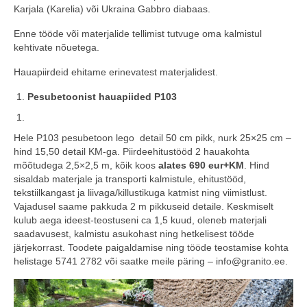
Karjala (Karelia) või Ukraina Gabbro diabaas.
Enne tööde või materjalide tellimist tutvuge oma kalmistul
kehtivate nõuetega.
Hauapiirdeid ehitame erinevatest materjalidest.
Pesubetoonist hauapiided P103
Hele P103 pesubetoon lego detail 50 cm pikk, nurk 25×25 cm –
hind 15,50 detail KM-ga. Piirdeehitustööd 2 hauakohta
mõõtudega 2,5×2,5 m, kõik koos
alates 690 eur+KM
. Hind
sisaldab materjale ja transporti kalmistule, ehitustööd,
tekstiilkangast ja liivaga/killustikuga katmist ning viimistlust.
Vajadusel saame pakkuda 2 m pikkuseid detaile. Keskmiselt
kulub aega ideest-teostuseni ca 1,5 kuud, oleneb materjali
saadavusest, kalmistu asukohast ning hetkelisest tööde
järjekorrast. Toodete paigaldamise ning tööde teostamise kohta
helistage 5741 2782 või saatke meile päring – info@granito.ee.