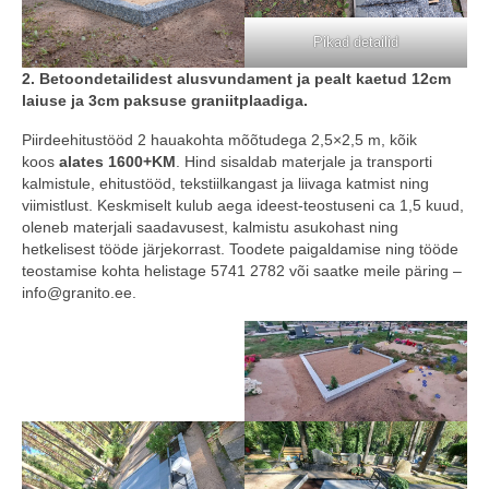
Pikad detailid
2. Betoondetailidest alusvundament ja pealt kaetud 12cm
laiuse ja 3cm paksuse graniitplaadiga.
Piirdeehitustööd 2 hauakohta mõõtudega 2,5×2,5 m, kõik
koos
alates 1600+KM
. Hind sisaldab materjale ja transporti
kalmistule, ehitustööd, tekstiilkangast ja liivaga katmist ning
viimistlust. Keskmiselt kulub aega ideest-teostuseni ca 1,5 kuud,
oleneb materjali saadavusest, kalmistu asukohast ning
hetkelisest tööde järjekorrast. Toodete paigaldamise ning tööde
teostamise kohta helistage 5741 2782 või saatke meile päring –
info@granito.ee.