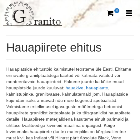
0
Hauapiirete ehitus
Hauaplatside ehitustöid kalmistutel teostame üle Eesti. Ehitame
erinevate graniitplaatidega kaetud või katmata valatud või
monteeritavaid hauapiirdeid. Pakume juurde ka kõike muud
hauaplatside juurde kuuluvat:
hauakive
,
hauaplaate
,
kalmistupinke, graniitvaase, kalmulaternaid jpm. Hauaplatside
kujundamiseks annavad nõu meie kogenud spetsialistid.
Valmistame eritellimusel igasuguste mõõtmetega betoonist
hauapiirete graniidist katteplaate ja ka täisgraniidist hauapiirete
detaile. Hauapiirete materjalidena kasutame ainult parimaid ja
ühtlase kvaliteediga kivimeid maailma eripaigust. Kõige
levinumaks hauapiirete (katte) materjaliks on kõrgkvaliteetne
must kivi; kas Indiast või Hiinast pärit Absolute Black, Vene