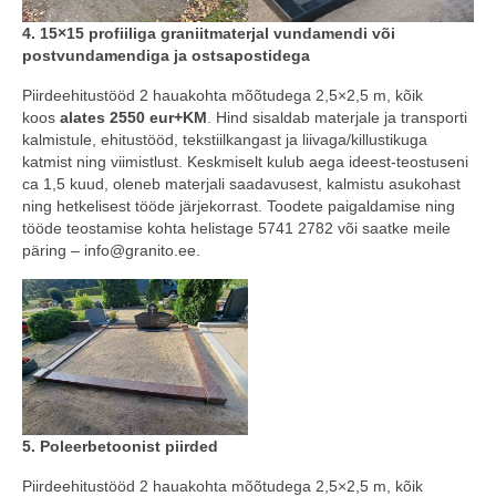
4. 15×15 profiiliga graniitmaterjal vundamendi või
postvundamendiga ja ostsapostidega
Piirdeehitustööd 2 hauakohta mõõtudega 2,5×2,5 m, kõik
koos
alates 2550 eur+KM
. Hind sisaldab materjale ja transporti
kalmistule, ehitustööd, tekstiilkangast ja liivaga/killustikuga
katmist ning viimistlust. Keskmiselt kulub aega ideest-teostuseni
ca 1,5 kuud, oleneb materjali saadavusest, kalmistu asukohast
ning hetkelisest tööde järjekorrast. Toodete paigaldamise ning
tööde teostamise kohta helistage 5741 2782 või saatke meile
päring – info@granito.ee.
5. Poleerbetoonist piirded
Piirdeehitustööd 2 hauakohta mõõtudega 2,5×2,5 m, kõik