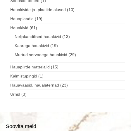
1
Soodsad tooted
1
toode
10
Hauakivide ja -plaatide alused
10
toodet
19
Hauaplaadid
19
toodet
61
Hauakivid
61
toodet
13
Neljakandilised hauakivid
13
toodet
19
Kaarega hauakivid
19
toodet
29
Murtud servadega hauakivid
29
toodet
15
Hauapiirde materjalid
15
toodet
1
Kalmistupingid
1
toode
23
Hauavaasid, haualaternad
23
toodet
3
Urnid
3
toodet
Soovita meid