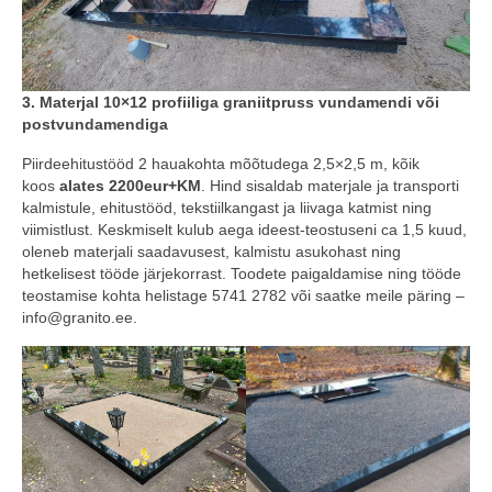
3. Materjal 10×12 profiiliga graniitpruss vundamendi või
postvundamendiga
Piirdeehitustööd 2 hauakohta mõõtudega 2,5×2,5 m, kõik
koos
alates 2200eur+KM
. Hind sisaldab materjale ja transporti
kalmistule, ehitustööd, tekstiilkangast ja liivaga katmist ning
viimistlust. Keskmiselt kulub aega ideest-teostuseni ca 1,5 kuud,
oleneb materjali saadavusest, kalmistu asukohast ning
hetkelisest tööde järjekorrast. Toodete paigaldamise ning tööde
teostamise kohta helistage 5741 2782 või saatke meile päring –
info@granito.ee.