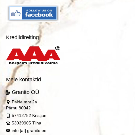
Krediidireiting
Meie kontaktid
Granito OÜ
Paide mnt 2a
Pärnu 80042
57412782 Kristjan
53039905 Tiina
info [at] granito.ee