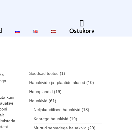
d
Ostukorv
1
Soodsad tooted
1
ida
oega
toode
10
Hauakivide ja -plaatide alused
10
toodet
19
Hauaplaadid
19
uta kuni
toodet
61
Hauakivid
61
hauakivi
ooni
toodet
13
Neljakandilised hauakivid
13
alt
toodet
19
Kaarega hauakivid
19
lmistada
test
toodet
29
Murtud servadega hauakivid
29