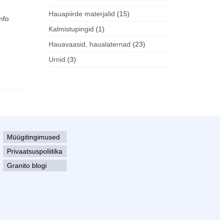
toodet
15
Hauapiirde materjalid
15
nfo
toodet
1
Kalmistupingid
1
toode
23
Hauavaasid, haualaternad
23
toodet
3
Urnid
3
toodet
Müügitingimused
Privaatsuspoliitika
Granito blogi