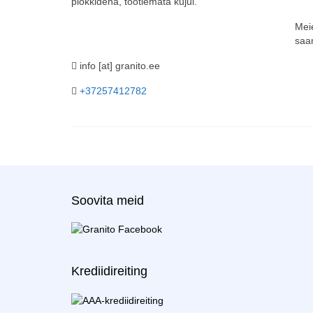
plokkidena, töötlemata kujul.
Meie
saa
info [at] granito.ee
+37257412782
Soovita meid
Krediidireiting