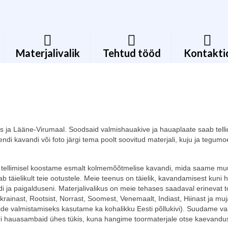
Materjalivalik
Tehtud tööd
Kontakti
es ja Lääne-Virumaal. Soodsaid valmishauakive ja hauaplaate saab tell
endi kavandi või foto järgi tema poolt soovitud materjali, kuju ja tegum
 tellimisel koostame esmalt kolmemõõtmelise kavandi, mida saame mu
b täielikult teie ootustele. Meie teenus on täielik, kavandamisest kuni 
i ja paigalduseni.
Materjalivalikus on meie tehases saadaval erinevat t
Ukrainast, Rootsist, Norrast, Soomest, Venemaalt, Indiast, Hiinast ja muj
ide valmistamiseks kasutame ka kohalikku Eesti põllukivi). Suudame va
 hauasambaid ühes tükis, kuna hangime toormaterjale otse kaevandus