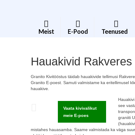
Meist
E-Pood
Teenused
Hauakivid Rakveres
Granito Kivitööstus täidab hauakivide tellimusi Rakver
Granito E-poest. Samuti valmistame ka eritellimusel kli
hauakive.
Hauakivi
see vasta
Vaata kivivalikut
transpord
meie E-poes
graniiti 
(hauakiv
mistahes hauasamba. Saame valmistada ka väga suuri