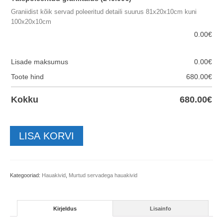
Graniidist kõik servad poleeritud detaili suurus 81x20x10cm kuni
100x20x10cm
0.00
€
Lisade maksumus
0.00
€
Toote hind
680.00
€
Kokku
680.00
€
Hauakivi-
LISA KORVI
2r-
70x50x10cm
kogus
Kategooriad:
Hauakivid
,
Murtud servadega hauakivid
Kirjeldus
Lisainfo