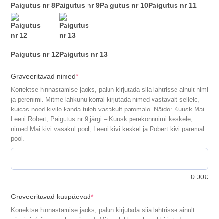
Paigutus nr 8
Paigutus nr 9
Paigutus nr 10
Paigutus nr 11
Paigutus nr 12
Paigutus nr 13
(required)
Graveeritavad nimed
*
Korrektse hinnastamise jaoks, palun kirjutada siia lahtrisse ainult nimi
ja perenimi. Mitme lahkunu korral kirjutada nimed vastavalt sellele,
kuidas need kivile kanda tuleb vasakult paremale. Näide: Kuusk Mai
Leeni Robert; Paigutus nr 9 järgi – Kuusk perekonnnimi keskele,
nimed Mai kivi vasakul pool, Leeni kivi keskel ja Robert kivi paremal
pool.
0.00
€
(required)
Graveeritavad kuupäevad
*
Korrektse hinnastamise jaoks, palun kirjutada siia lahtrisse ainult