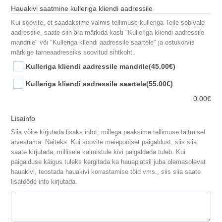
Hauakivi saatmine kulleriga kliendi aadressile
Kui soovite, et saadaksime valmis tellimuse kulleriga Teile sobivale
aadressile, saate siin ära märkida kasti "Kulleriga kliendi aadressile
mandrile" või "Kulleriga kliendi aadressile saartele" ja ostukorvis
märkige tarneaadressiks soovitud sihtkoht.
Kulleriga kliendi aadressile mandrile
(45.00€)
Kulleriga kliendi aadressile saartele
(55.00€)
0.00
€
Lisainfo
Siia võite kirjutada lisaks infot, millega peaksime tellimuse täitmisel
arvestama. Näiteks: Kui soovite meiepoolset paigaldust, siis siia
saate kirjutada, millisele kalmistule kivi paigaldada tuleb. Kui
paigalduse käigus tuleks kergitada ka hauaplatsil juba olemasolevat
hauakivi, teostada hauakivi korrastamise töid vms., siis siia saate
lisatööde info kirjutada.