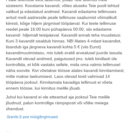
süsteemi. Koostame kavandi, võtes aluseks Teie poolt tehtud
valikud ja edastatud andmed. Kavandi edastame tellimuses
antud meili aadressile peale tellimuse saabumist võimalikult
kiiresti, kõige hiljem järgmisel tööpäeval. Kui teete tellimuse
reedel peale 16:00 kuni pühapäeva 00:00, siis edastame
kavandi hiljemalt teisipäeval. Kavandil annab teha muudatusi.
Kuni 3 kavandit sisaldub hinnas. NB! Alates 4-ndast kavandist,
lisandub iga järgneva kavandi kohta 5 € (viis Eurot)
kavandimuutmistasu, mis tuleb eraldi arvealusel juurde tasuda.
Kavandil olevad andmed, paigutused jms. tuleb kindlasti üle
kontrollida, et kõik vastaks sellele, mida oma valmis tellimusel
näha soovite. Kivi võetakse töösse alates kavandi kinnitamisest,
mitte makse laekumisest. Laos olevad kivid valmivad 14
tööpäeva jooksul. Kinnitamata kavadiga tellimust ei võeta
ennem töösse, kui kinnitus meilile jõuab.
Juhul kui kavand ei ole etteantud aja jooksul Teie meilile
jõudnud, palun kontrollige rämpsposti või võtke meiega
ühendust.
Granito E-poe müügitingimused