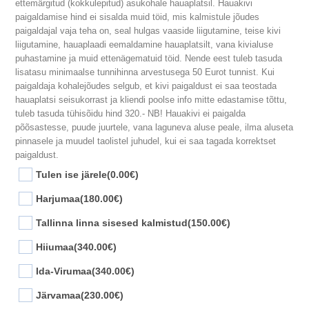
ettemärgitud (kokkulepitud) asukohale hauaplatsil. Hauakivi
paigaldamise hind ei sisalda muid töid, mis kalmistule jõudes
paigaldajal vaja teha on, seal hulgas vaaside liigutamine, teise kivi
liigutamine, hauaplaadi eemaldamine hauaplatsilt, vana kivialuse
puhastamine ja muid ettenägematuid töid. Nende eest tuleb tasuda
lisatasu minimaalse tunnihinna arvestusega 50 Eurot tunnist. Kui
paigaldaja kohalejõudes selgub, et kivi paigaldust ei saa teostada
hauaplatsi seisukorrast ja kliendi poolse info mitte edastamise tõttu,
tuleb tasuda tühisõidu hind 320.- NB! Hauakivi ei paigalda
põõsastesse, puude juurtele, vana laguneva aluse peale, ilma aluseta
pinnasele ja muudel taolistel juhudel, kui ei saa tagada korrektset
paigaldust.
Tulen ise järele
(0.00€)
Harjumaa
(180.00€)
Tallinna linna sisesed kalmistud
(150.00€)
Hiiumaa
(340.00€)
Ida-Virumaa
(340.00€)
Järvamaa
(230.00€)