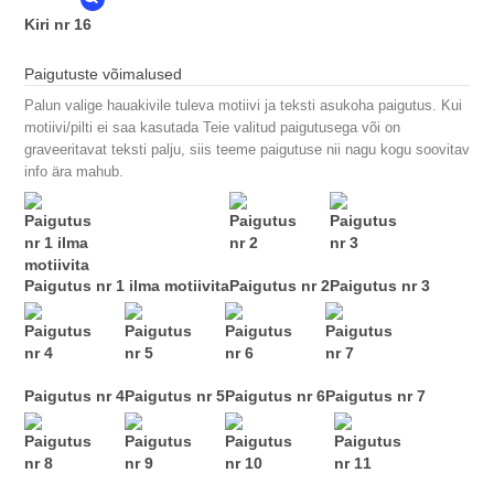
Kiri nr 16
Paigutuste võimalused
Palun valige hauakivile tuleva motiivi ja teksti asukoha paigutus. Kui
motiivi/pilti ei saa kasutada Teie valitud paigutusega või on
graveeritavat teksti palju, siis teeme paigutuse nii nagu kogu soovitav
info ära mahub.
Paigutus nr 1 ilma motiivita
Paigutus nr 2
Paigutus nr 3
Paigutus nr 4
Paigutus nr 5
Paigutus nr 6
Paigutus nr 7