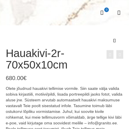
0
Hauakivi-2r-
70x50x10cm
680.00
€
Olete jõudnud hauakivi tellimise vormile. Siin saate välja valida
sobiva kirjastiili, motiivi/pildi, lisada portreepildi jaoks fotot, valida
aluse jne. Süsteem arvutab automaatselt hauakivi maksumuse
vastavalt Teie poolt sisestatud infole. Tasumine toimub läbi
ostukorvi lõpliku vormistamise. Juhul, kui soovite kivile
rohkemat, kui meie tellimusvorm võimaldab, ärge tellige kivi läbi
e-poe, vaid kirjutage oma soovidest meilile – info@granito.ee.
Peale tellimuse eest tasumist, jõuab Teie tellimus meie