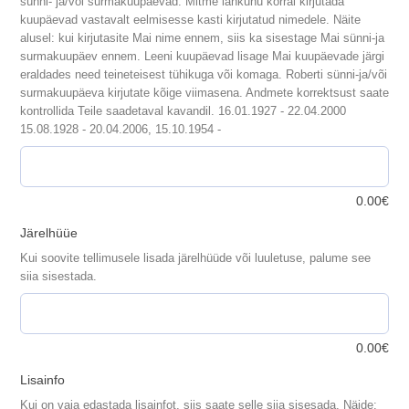
sünni- ja/või surmakuupäevad. Mitme lahkunu korral kirjutada
kuupäevad vastavalt eelmisesse kasti kirjutatud nimedele. Näite
alusel: kui kirjutasite Mai nime ennem, siis ka sisestage Mai sünni-ja
surmakuupäev ennem. Leeni kuupäevad lisage Mai kuupäevade järgi
eraldades need teineteisest tühikuga või komaga. Roberti sünni-ja/või
surmakuupäeva kirjutate kõige viimasena. Andmete korrektsust saate
kontrollida Teile saadetaval kavandil. 16.01.1927 - 22.04.2000
15.08.1928 - 20.04.2006, 15.10.1954 -
0.00
€
Järelhüüe
Kui soovite tellimusele lisada järelhüüde või luuletuse, palume see
siia sisestada.
0.00
€
Lisainfo
Kui on vaja edastada lisainfot, siis saate selle siia sisesada. Näide: