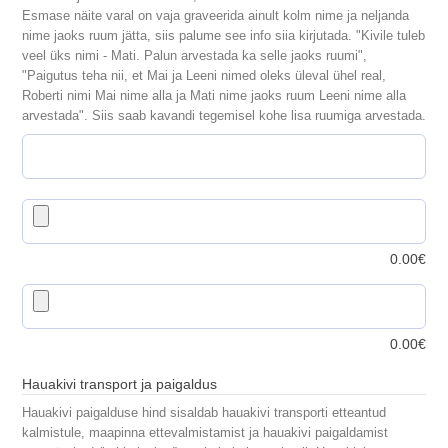
Esmase näite varal on vaja graveerida ainult kolm nime ja neljanda
nime jaoks ruum jätta, siis palume see info siia kirjutada. "Kivile tuleb
veel üks nimi - Mati. Palun arvestada ka selle jaoks ruumi",
"Paigutus teha nii, et Mai ja Leeni nimed oleks üleval ühel real,
Roberti nimi Mai nime alla ja Mati nime jaoks ruum Leeni nime alla
arvestada". Siis saab kavandi tegemisel kohe lisa ruumiga arvestada.
0.00
€
0.00
€
Hauakivi transport ja paigaldus
Hauakivi paigalduse hind sisaldab hauakivi transporti etteantud
kalmistule, maapinna ettevalmistamist ja hauakivi paigaldamist