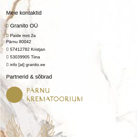
Meie kontaktid
Granito OÜ
Paide mnt 2a
Pärnu 80042
57412782 Kristjan
53039905 Tiina
info [at] granito.ee
Partnerid & sõbrad