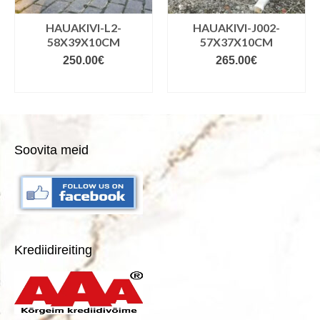
HAUAKIVI-L2-
HAUAKIVI-J002-
58X39X10CM
57X37X10CM
250.00
€
265.00
€
VALIGE VARIANDID
VALIGE VARIANDID
Soovita meid
Krediidireiting