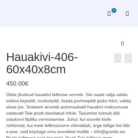
0
Hauakivi-406-
60x40x8cm
450.00
€
Olete jõudnud hauakivi tellimise vormile. Siin saate välja valida
sobiva kirjastiili, motiivi/pildi, lisada portreepildi jaoks fotot, valida
aluse jne. Süsteem arvutab automaatselt hauakivi maksumuse
vastavalt Teie poolt sisestatud infole. Tasumine toimub läbi
ostukorvi lõpliku vormistamise. Juhul, kui soovite kivile
rohkemat, kui meie tellimusvorm võimaldab, ärge tellige kivi läbi
e-poe, vaid kirjutage oma soovidest meilile – info@granito.ee.
Peale tellimuse eest tasumist, jõuab Teie tellimus meie