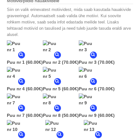
Motiivid/pildid hauakividele
Siin on valik erinevatest motiividest, mida saab kasutada hauakivide
graveeringul. Automaatselt saab valida ühe motiivi. Kui soovite
rohkem motiive, saab seda infot edastada meilide teel. Lisaks
tehtavad motiivid on tasulised ja need tuleb juurde tasuda eraldi arve
alusel.
Puu nr 1
(60.00€)
Puu nr 2
(70.00€)
Puu nr 3
(70.00€)
Puu nr 4
(60.00€)
Puu nr 5
(60.00€)
Puu nr 6
(70.00€)
Puu nr 7
(60.00€)
Puu nr 8
(50.00€)
Puu nr 9
(60.00€)