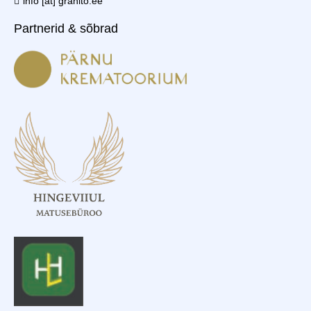
info [at] granito.ee
Partnerid & sõbrad