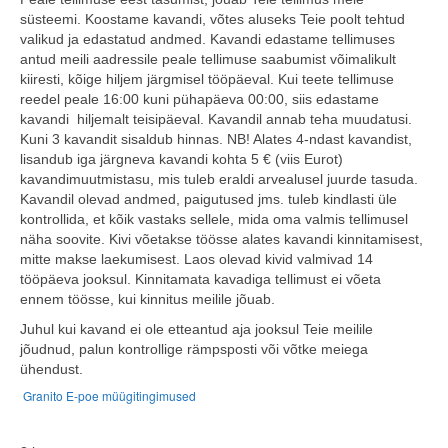
süsteemi. Koostame kavandi, võtes aluseks Teie poolt tehtud
valikud ja edastatud andmed. Kavandi edastame tellimuses
antud meili aadressile peale tellimuse saabumist võimalikult
kiiresti, kõige hiljem järgmisel tööpäeval. Kui teete tellimuse
reedel peale 16:00 kuni pühapäeva 00:00, siis edastame
kavandi hiljemalt teisipäeval. Kavandil annab teha muudatusi.
Kuni 3 kavandit sisaldub hinnas. NB! Alates 4-ndast kavandist,
lisandub iga järgneva kavandi kohta 5 € (viis Eurot)
kavandimuutmistasu, mis tuleb eraldi arvealusel juurde tasuda.
Kavandil olevad andmed, paigutused jms. tuleb kindlasti üle
kontrollida, et kõik vastaks sellele, mida oma valmis tellimusel
näha soovite. Kivi võetakse töösse alates kavandi kinnitamisest,
mitte makse laekumisest. Laos olevad kivid valmivad 14
tööpäeva jooksul. Kinnitamata kavadiga tellimust ei võeta
ennem töösse, kui kinnitus meilile jõuab.
Juhul kui kavand ei ole etteantud aja jooksul Teie meilile
jõudnud, palun kontrollige rämpsposti või võtke meiega
ühendust.
Granito E-poe müügitingimused