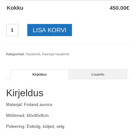
Kokku
450.00
€
Hauakivi-
LISA KORVI
406-
60x40x8cm
kogus
Kategooriad:
Hauakivid
,
Kaarega hauakivid
Kirjeldus
Lisainfo
Kirjeldus
Materjal: Finland aurora
Mõõtmed: 60x40x8cm
Poleering: Esikülg, küljed, selg