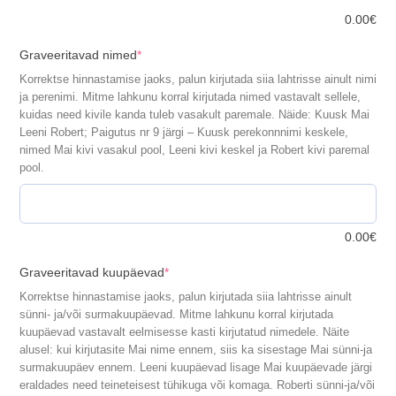
0.00
€
(required)
Graveeritavad nimed
*
Korrektse hinnastamise jaoks, palun kirjutada siia lahtrisse ainult nimi
ja perenimi. Mitme lahkunu korral kirjutada nimed vastavalt sellele,
kuidas need kivile kanda tuleb vasakult paremale. Näide: Kuusk Mai
Leeni Robert; Paigutus nr 9 järgi – Kuusk perekonnnimi keskele,
nimed Mai kivi vasakul pool, Leeni kivi keskel ja Robert kivi paremal
pool.
0.00
€
(required)
Graveeritavad kuupäevad
*
Korrektse hinnastamise jaoks, palun kirjutada siia lahtrisse ainult
sünni- ja/või surmakuupäevad. Mitme lahkunu korral kirjutada
kuupäevad vastavalt eelmisesse kasti kirjutatud nimedele. Näite
alusel: kui kirjutasite Mai nime ennem, siis ka sisestage Mai sünni-ja
surmakuupäev ennem. Leeni kuupäevad lisage Mai kuupäevade järgi
eraldades need teineteisest tühikuga või komaga. Roberti sünni-ja/või