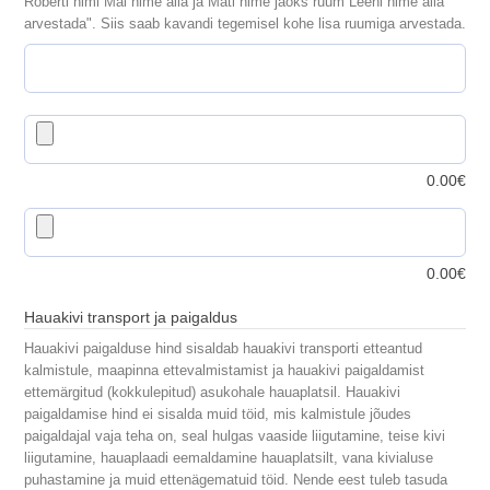
Roberti nimi Mai nime alla ja Mati nime jaoks ruum Leeni nime alla
arvestada". Siis saab kavandi tegemisel kohe lisa ruumiga arvestada.
0.00
€
0.00
€
Hauakivi transport ja paigaldus
Hauakivi paigalduse hind sisaldab hauakivi transporti etteantud
kalmistule, maapinna ettevalmistamist ja hauakivi paigaldamist
ettemärgitud (kokkulepitud) asukohale hauaplatsil. Hauakivi
paigaldamise hind ei sisalda muid töid, mis kalmistule jõudes
paigaldajal vaja teha on, seal hulgas vaaside liigutamine, teise kivi
liigutamine, hauaplaadi eemaldamine hauaplatsilt, vana kivialuse
puhastamine ja muid ettenägematuid töid. Nende eest tuleb tasuda