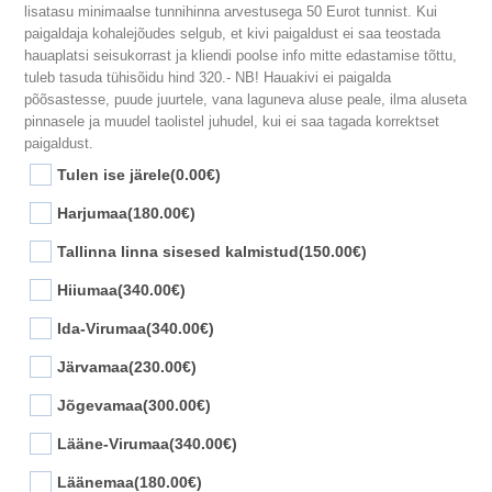
lisatasu minimaalse tunnihinna arvestusega 50 Eurot tunnist. Kui
paigaldaja kohalejõudes selgub, et kivi paigaldust ei saa teostada
hauaplatsi seisukorrast ja kliendi poolse info mitte edastamise tõttu,
tuleb tasuda tühisõidu hind 320.- NB! Hauakivi ei paigalda
põõsastesse, puude juurtele, vana laguneva aluse peale, ilma aluseta
pinnasele ja muudel taolistel juhudel, kui ei saa tagada korrektset
paigaldust.
Tulen ise järele
(0.00€)
Harjumaa
(180.00€)
Tallinna linna sisesed kalmistud
(150.00€)
Hiiumaa
(340.00€)
Ida-Virumaa
(340.00€)
Järvamaa
(230.00€)
Jõgevamaa
(300.00€)
Lääne-Virumaa
(340.00€)
Läänemaa
(180.00€)