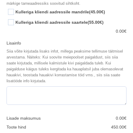
märkige tarneaadressiks soovitud sihtkoht.
Kulleriga kliendi aadressile mandrile
(45.00€)
Kulleriga kliendi aadressile saartele
(55.00€)
0.00
€
Lisainfo
Siia võite kirjutada lisaks infot, millega peaksime tellimuse täitmisel
arvestama. Näiteks: Kui soovite meiepoolset paigaldust, siis siia
saate kirjutada, millisele kalmistule kivi paigaldada tuleb. Kui
paigalduse käigus tuleks kergitada ka hauaplatsil juba olemasolevat
hauakivi, teostada hauakivi korrastamise töid vms., siis siia saate
lisatööde info kirjutada.
Lisade maksumus
0.00
€
Toote hind
450.00
€