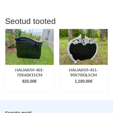
Seotud tooted
HAUAKIVI-401-
HAUAKIVI-411-
70X60X15CM
90X70X8,5CM
825.00
€
1,100.00
€
VALIGE VARIANDID
VALIGE VARIANDID
Soovita meid