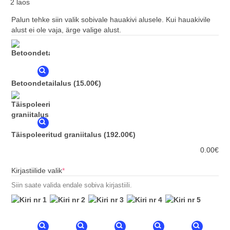
2 laos
Palun tehke siin valik sobivale hauakivi alusele. Kui hauakivile
alust ei ole vaja, ärge valige alust.
Betoondetailalus
(15.00€)
Täispoleeritud graniitalus
(192.00€)
0.00
€
(required)
Kirjastiilide valik
*
Siin saate valida endale sobiva kirjastiili.