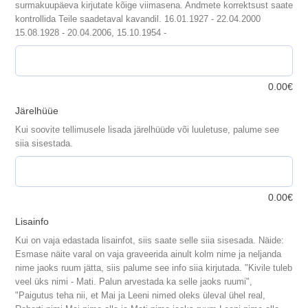
surmakuupäeva kirjutate kõige viimasena. Andmete korrektsust saate
kontrollida Teile saadetaval kavandil. 16.01.1927 - 22.04.2000
15.08.1928 - 20.04.2006, 15.10.1954 -
0.00
€
Järelhüüe
Kui soovite tellimusele lisada järelhüüde või luuletuse, palume see
siia sisestada.
0.00
€
Lisainfo
Kui on vaja edastada lisainfot, siis saate selle siia sisesada. Näide:
Esmase näite varal on vaja graveerida ainult kolm nime ja neljanda
nime jaoks ruum jätta, siis palume see info siia kirjutada. "Kivile tuleb
veel üks nimi - Mati. Palun arvestada ka selle jaoks ruumi",
"Paigutus teha nii, et Mai ja Leeni nimed oleks üleval ühel real,