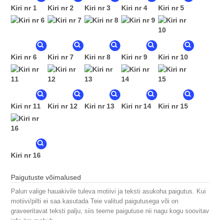
Kiri nr 1
Kiri nr 2
Kiri nr 3
Kiri nr 4
Kiri nr 5
Kiri nr 6
Kiri nr 7
Kiri nr 8
Kiri nr 9
Kiri nr 10
Kiri nr 11
Kiri nr 12
Kiri nr 13
Kiri nr 14
Kiri nr 15
Kiri nr 16
Paigutuste võimalused
Palun valige hauakivile tuleva motiivi ja teksti asukoha paigutus. Kui
motiivi/pilti ei saa kasutada Teie valitud paigutusega või on
graveeritavat teksti palju, siis teeme paigutuse nii nagu kogu soovitav