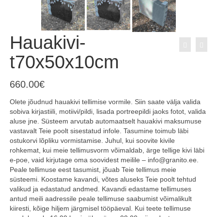
Hauakivi-
t70x50x10cm
660.00
€
Olete jõudnud hauakivi tellimise vormile. Siin saate välja valida
sobiva kirjastiili, motiivi/pildi, lisada portreepildi jaoks fotot, valida
aluse jne. Süsteem arvutab automaatselt hauakivi maksumuse
vastavalt Teie poolt sisestatud infole. Tasumine toimub läbi
ostukorvi lõpliku vormistamise. Juhul, kui soovite kivile
rohkemat, kui meie tellimusvorm võimaldab, ärge tellige kivi läbi
e-poe, vaid kirjutage oma soovidest meilile – info@granito.ee.
Peale tellimuse eest tasumist, jõuab Teie tellimus meie
süsteemi. Koostame kavandi, võtes aluseks Teie poolt tehtud
valikud ja edastatud andmed. Kavandi edastame tellimuses
antud meili aadressile peale tellimuse saabumist võimalikult
kiiresti, kõige hiljem järgmisel tööpäeval. Kui teete tellimuse