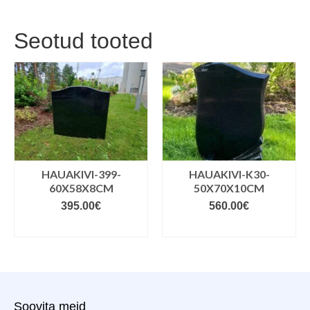
Seotud tooted
HAUAKIVI-399-
HAUAKIVI-K30-
60X58X8CM
50X70X10CM
395.00
€
560.00
€
VALIGE VARIANDID
VALIGE VARIANDID
Soovita meid