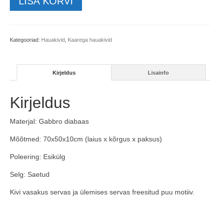
LISA KORVI
t70x50x10cm
kogus
Kategooriad:
Hauakivid
,
Kaarega hauakivid
Kirjeldus
Lisainfo
Kirjeldus
Materjal: Gabbro diabaas
Mõõtmed: 70x50x10cm (laius x kõrgus x paksus)
Poleering: Esikülg
Selg: Saetud
Kivi vasakus servas ja ülemises servas freesitud puu motiiv.