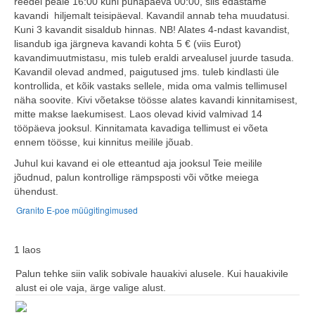
reedel peale 16:00 kuni pühapäeva 00:00, siis edastame
kavandi hiljemalt teisipäeval. Kavandil annab teha muudatusi.
Kuni 3 kavandit sisaldub hinnas. NB! Alates 4-ndast kavandist,
lisandub iga järgneva kavandi kohta 5 € (viis Eurot)
kavandimuutmistasu, mis tuleb eraldi arvealusel juurde tasuda.
Kavandil olevad andmed, paigutused jms. tuleb kindlasti üle
kontrollida, et kõik vastaks sellele, mida oma valmis tellimusel
näha soovite. Kivi võetakse töösse alates kavandi kinnitamisest,
mitte makse laekumisest. Laos olevad kivid valmivad 14
tööpäeva jooksul. Kinnitamata kavadiga tellimust ei võeta
ennem töösse, kui kinnitus meilile jõuab.
Juhul kui kavand ei ole etteantud aja jooksul Teie meilile
jõudnud, palun kontrollige rämpsposti või võtke meiega
ühendust.
Granito E-poe müügitingimused
1 laos
Palun tehke siin valik sobivale hauakivi alusele. Kui hauakivile
alust ei ole vaja, ärge valige alust.