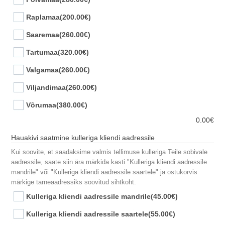
Raplamaa
(200.00€)
Saaremaa
(260.00€)
Tartumaa
(320.00€)
Valgamaa
(260.00€)
Viljandimaa
(260.00€)
Võrumaa
(380.00€)
0.00
€
Hauakivi saatmine kulleriga kliendi aadressile
Kui soovite, et saadaksime valmis tellimuse kulleriga Teile sobivale
aadressile, saate siin ära märkida kasti "Kulleriga kliendi aadressile
mandrile" või "Kulleriga kliendi aadressile saartele" ja ostukorvis
märkige tarneaadressiks soovitud sihtkoht.
Kulleriga kliendi aadressile mandrile
(45.00€)
Kulleriga kliendi aadressile saartele
(55.00€)