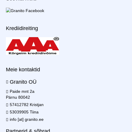
Krediidireiting
Meie kontaktid
Granito OÜ
Paide mnt 2a
Pärnu 80042
57412782 Kristjan
53039905 Tiina
info [at] granito.ee
Partnerid & sõbrad