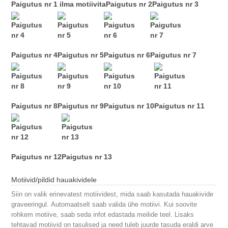
Paigutus nr 1 ilma motiivita
Paigutus nr 2
Paigutus nr 3
Paigutus nr 4
Paigutus nr 5
Paigutus nr 6
Paigutus nr 7
Paigutus nr 8
Paigutus nr 9
Paigutus nr 10
Paigutus nr 11
Paigutus nr 12
Paigutus nr 13
Motiivid/pildid hauakividele
Siin on valik erinevatest motiividest, mida saab kasutada hauakivide
graveeringul. Automaatselt saab valida ühe motiivi. Kui soovite
rohkem motiive, saab seda infot edastada meilide teel. Lisaks
tehtavad motiivid on tasulised ja need tuleb juurde tasuda eraldi arve