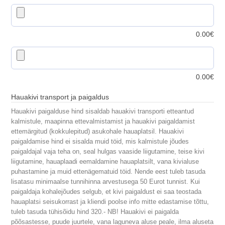
0.00
€
0.00
€
Hauakivi transport ja paigaldus
Hauakivi paigalduse hind sisaldab hauakivi transporti etteantud
kalmistule, maapinna ettevalmistamist ja hauakivi paigaldamist
ettemärgitud (kokkulepitud) asukohale hauaplatsil. Hauakivi
paigaldamise hind ei sisalda muid töid, mis kalmistule jõudes
paigaldajal vaja teha on, seal hulgas vaaside liigutamine, teise kivi
liigutamine, hauaplaadi eemaldamine hauaplatsilt, vana kivialuse
puhastamine ja muid ettenägematuid töid. Nende eest tuleb tasuda
lisatasu minimaalse tunnihinna arvestusega 50 Eurot tunnist. Kui
paigaldaja kohalejõudes selgub, et kivi paigaldust ei saa teostada
hauaplatsi seisukorrast ja kliendi poolse info mitte edastamise tõttu,
tuleb tasuda tühisõidu hind 320.- NB! Hauakivi ei paigalda
põõsastesse, puude juurtele, vana laguneva aluse peale, ilma aluseta