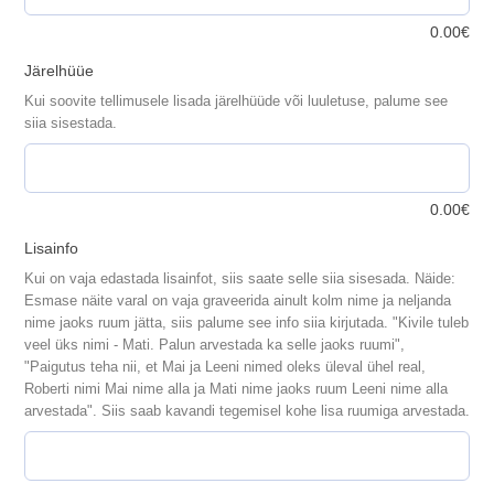
0.00
€
Järelhüüe
Kui soovite tellimusele lisada järelhüüde või luuletuse, palume see
siia sisestada.
0.00
€
Lisainfo
Kui on vaja edastada lisainfot, siis saate selle siia sisesada. Näide:
Esmase näite varal on vaja graveerida ainult kolm nime ja neljanda
nime jaoks ruum jätta, siis palume see info siia kirjutada. "Kivile tuleb
veel üks nimi - Mati. Palun arvestada ka selle jaoks ruumi",
"Paigutus teha nii, et Mai ja Leeni nimed oleks üleval ühel real,
Roberti nimi Mai nime alla ja Mati nime jaoks ruum Leeni nime alla
arvestada". Siis saab kavandi tegemisel kohe lisa ruumiga arvestada.