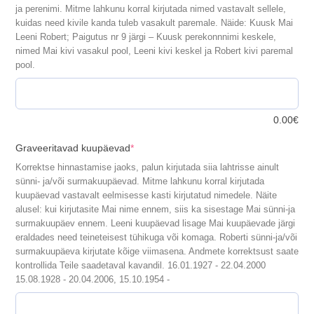
ja perenimi. Mitme lahkunu korral kirjutada nimed vastavalt sellele,
kuidas need kivile kanda tuleb vasakult paremale. Näide: Kuusk Mai
Leeni Robert; Paigutus nr 9 järgi – Kuusk perekonnnimi keskele,
nimed Mai kivi vasakul pool, Leeni kivi keskel ja Robert kivi paremal
pool.
0.00
€
(required)
Graveeritavad kuupäevad
*
Korrektse hinnastamise jaoks, palun kirjutada siia lahtrisse ainult
sünni- ja/või surmakuupäevad. Mitme lahkunu korral kirjutada
kuupäevad vastavalt eelmisesse kasti kirjutatud nimedele. Näite
alusel: kui kirjutasite Mai nime ennem, siis ka sisestage Mai sünni-ja
surmakuupäev ennem. Leeni kuupäevad lisage Mai kuupäevade järgi
eraldades need teineteisest tühikuga või komaga. Roberti sünni-ja/või
surmakuupäeva kirjutate kõige viimasena. Andmete korrektsust saate
kontrollida Teile saadetaval kavandil. 16.01.1927 - 22.04.2000
15.08.1928 - 20.04.2006, 15.10.1954 -