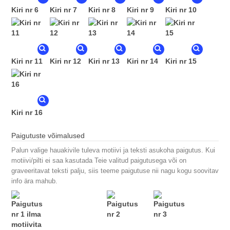
Kiri nr 6
Kiri nr 7
Kiri nr 8
Kiri nr 9
Kiri nr 10
Kiri nr 11
Kiri nr 12
Kiri nr 13
Kiri nr 14
Kiri nr 15
Kiri nr 16
Paigutuste võimalused
Palun valige hauakivile tuleva motiivi ja teksti asukoha paigutus. Kui
motiivi/pilti ei saa kasutada Teie valitud paigutusega või on
graveeritavat teksti palju, siis teeme paigutuse nii nagu kogu soovitav
info ära mahub.