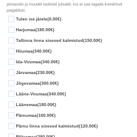
pinnasele ja muudel taolistel juhudel, kui ei saa tagada korrektset
paigaldust.
Tulen ise järele
(0.00€)
Harjumaa
(180.00€)
Tallinna linna sisesed kalmistud
(150.00€)
Hiiumaa
(340.00€)
Ida-Virumaa
(340.00€)
Järvamaa
(230.00€)
Jõgevamaa
(300.00€)
Lääne-Virumaa
(340.00€)
Läänemaa
(180.00€)
Pärnumaa
(160.00€)
Pärnu linna sisesed kalmistud
(120.00€)
Põlvamaa
(280.00€)