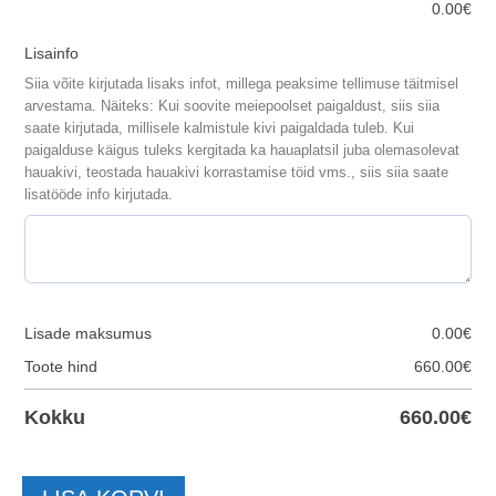
0.00
€
Lisainfo
Siia võite kirjutada lisaks infot, millega peaksime tellimuse täitmisel
arvestama. Näiteks: Kui soovite meiepoolset paigaldust, siis siia
saate kirjutada, millisele kalmistule kivi paigaldada tuleb. Kui
paigalduse käigus tuleks kergitada ka hauaplatsil juba olemasolevat
hauakivi, teostada hauakivi korrastamise töid vms., siis siia saate
lisatööde info kirjutada.
Lisade maksumus
0.00
€
Toote hind
660.00
€
Kokku
660.00
€
Hauakivi-