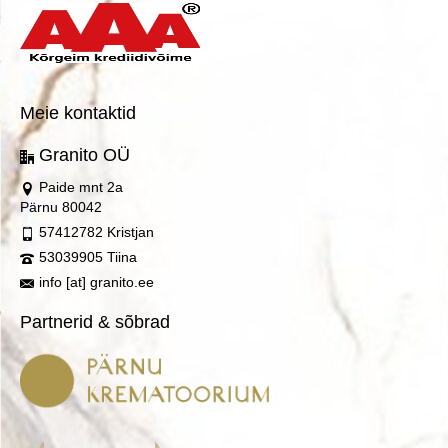
Meie kontaktid
Granito OÜ
Paide mnt 2a
Pärnu 80042
57412782 Kristjan
53039905 Tiina
info [at] granito.ee
Partnerid & sõbrad