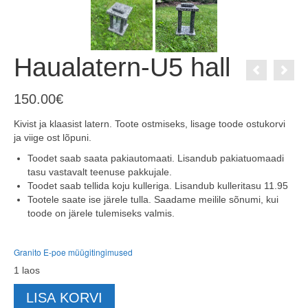
Haualatern-U5 hall
150.00
€
Kivist ja klaasist latern. Toote ostmiseks, lisage toode ostukorvi
ja viige ost lõpuni.
Toodet saab saata pakiautomaati. Lisandub pakiatuomaadi
tasu vastavalt teenuse pakkujale.
Toodet saab tellida koju kulleriga. Lisandub kulleritasu 11.95
Tootele saate ise järele tulla. Saadame meilile sõnumi, kui
toode on järele tulemiseks valmis.
Granito E-poe müügitingimused
1 laos
Haualatern-
LISA KORVI
U5