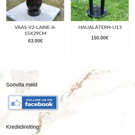
VAAS-V2-LAINE-A-
HAUALATERN-U13
15X29CM
150.00
€
63.00
€
LISA KORVI
LISA KORVI
Soovita meid
Krediidireiting