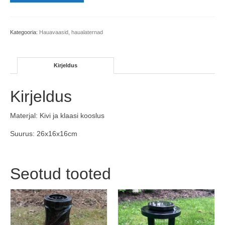
hall
kogus
Kategooria:
Hauavaasid, haualaternad
Kirjeldus
Kirjeldus
Materjal: Kivi ja klaasi kooslus
Suurus: 26x16x16cm
Seotud tooted