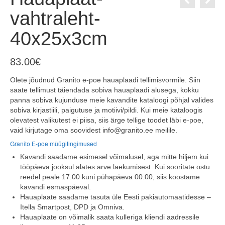
vahtraleht-
40x25x3cm
83.00
€
Olete jõudnud Granito e-poe hauaplaadi tellimisvormile. Siin
saate tellimust täiendada sobiva hauaplaadi alusega, kokku
panna sobiva kujunduse meie kavandite kataloogi põhjal valides
sobiva kirjastiili, paigutuse ja motiivi/pildi. Kui meie kataloogis
olevatest valikutest ei piisa, siis ärge tellige toodet läbi e-poe,
vaid kirjutage oma soovidest info@granito.ee meilile.
Granito E-poe müügitingimused
Kavandi saadame esimesel võimalusel, aga mitte hiljem kui
tööpäeva jooksul alates arve laekumisest. Kui sooritate ostu
reedel peale 17.00 kuni pühapäeva 00.00, siis koostame
kavandi esmaspäeval.
Hauaplaate saadame tasuta üle Eesti pakiautomaatidesse –
Itella Smartpost, DPD ja Omniva.
Hauaplaate on võimalik saata kulleriga kliendi aadressile