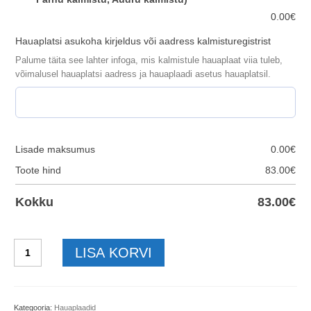
0.00
€
Hauaplatsi asukoha kirjeldus või aadress kalmisturegistrist
Palume täita see lahter infoga, mis kalmistule hauaplaat viia tuleb,
võimalusel hauaplatsi aadress ja hauaplaadi asetus hauaplatsil.
Lisade maksumus
0.00
€
Toote hind
83.00
€
Kokku
83.00
€
Hauaplaat-
LISA KORVI
vahtraleht-
40x25x3cm
kogus
Kategooria:
Hauaplaadid