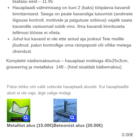
lisatasu eest – 11.95
Hauaplaadi valmimisaeg on kuni 2 (kaks) tööpäeva kavandi
kinnitamisest. Seega on peale kavandiga tutuvmist (andmete
õigsuse kontroll, motiivide ja paigutuse sobivus) vajalik saata
kavandile vastusmail sobib vms. Ilma kavandi kinnituseta
tellimusi töösse ei võeta.
Juhul kui kavand ei ole ette antud aja jooksul Teie meilile
jõudnud, palun kontrollige oma rämpsposti või võtke meiega
ühendust.
Komplekti näidismaksumus – hauaplaat motiiviga 40x25x3cm,
graveering ja metallalus 148.- (hind sisaldab käibemaksu).
Palun tehke siin valik sobivale hauaplaadi alusele. Kui hauaplaadile
alust ei ole vaja, ärge valige midagi.
Metallist alus
(15.00€)
Betoonist alus
(20.00€)
0.00
€