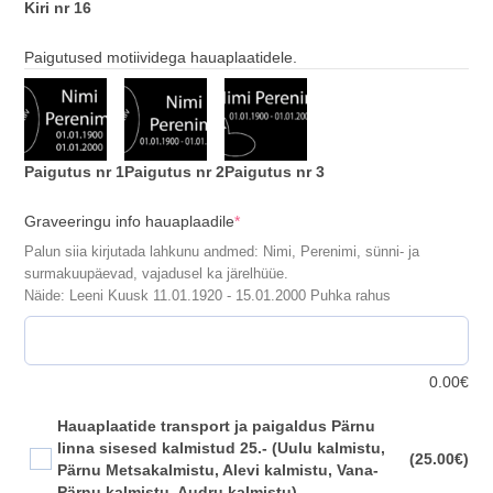
Kiri nr 16
Paigutused motiividega hauaplaatidele.
Paigutus nr 1
Paigutus nr 2
Paigutus nr 3
(required)
Graveeringu info hauaplaadile
*
Palun siia kirjutada lahkunu andmed: Nimi, Perenimi, sünni- ja
surmakuupäevad, vajadusel ka järelhüüe.
Näide: Leeni Kuusk 11.01.1920 - 15.01.2000 Puhka rahus
0.00
€
Hauaplaatide transport ja paigaldus Pärnu
linna sisesed kalmistud 25.- (Uulu kalmistu,
(25.00€)
Pärnu Metsakalmistu, Alevi kalmistu, Vana-
Pärnu kalmistu, Audru kalmistu)