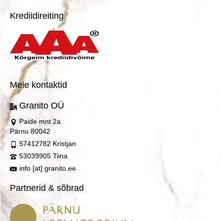
Krediidireiting
Meie kontaktid
Granito OÜ
Paide mnt 2a
Pärnu 80042
57412782 Kristjan
53039905 Tiina
info [at] granito.ee
Partnerid & sõbrad