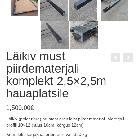
Läikiv must
piirdematerjali
komplekt 2,5×2,5m
hauaplatsile
1,500.00
€
Läikiv (poleeritud) mustast graniidist piirdematerjal. Materjali
profiil 10×12 (laius 10cm, kõrgus 12cm)
Komplekti kogukaal orienteeruvalt 330 kg.