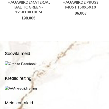
HAUAPIIRDEMATERJAL
HAUAPIIRDE PRUSS
BALTIC GREEN-
MUST 150X5X10
125X10X10CM
86.00
€
198.00
€
LISA KORVI
LISA KORVI
Soovita meid
Krediidireiting
Meie kontaktid