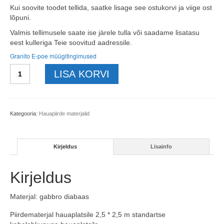
Kui soovite toodet tellida, saatke lisage see ostukorvi ja viige ost
lõpuni.
Valmis tellimusele saate ise järele tulla või saadame lisatasu
eest kulleriga Teie soovitud aadressile.
Granito E-poe müügitingimused
Läikiv
LISA KORVI
must
piirdematerjali
komplekt
2,5x2,5m
Kategooria:
Hauapiirde materjalid
hauaplatsile
kogus
Kirjeldus
Lisainfo
Kirjeldus
Materjal: gabbro diabaas
Piirdematerjal hauaplatsile 2,5 * 2,5 m standartse