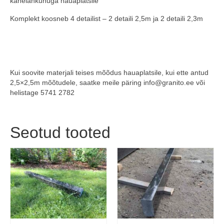
kahelahkunuga hauaplatsile
Komplekt koosneb 4 detailist – 2 detaili 2,5m ja 2 detaili 2,3m
Kui soovite materjali teises mõõdus hauaplatsile, kui ette antud
2,5×2,5m mõõtudele, saatke meile päring info@granito.ee või
helistage 5741 2782
Seotud tooted