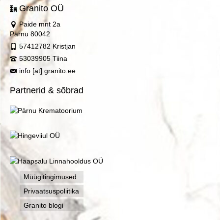
Granito OÜ
Paide mnt 2a
Pärnu 80042
57412782 Kristjan
53039905 Tiina
info [at] granito.ee
Partnerid & sõbrad
Müügitingimused
Privaatsuspoliitika
Granito blogi