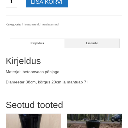
LISA KORVI
b-
hele-
nurgaga-
38x20
Kategooria:
Hauavaasid, haualaternad
kogus
Kirjeldus
Lisainfo
Kirjeldus
Materjal: betoonvaas põhjaga
Diameeter 38cm, kõrgus 20cm ja mahtuab 7 l
Seotud tooted