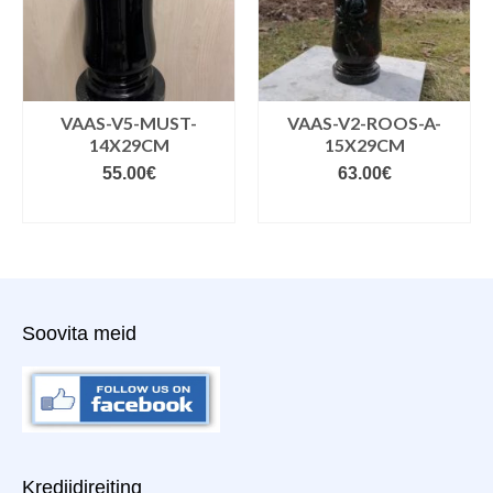
VAAS-V5-MUST-
VAAS-V2-ROOS-A-
14X29CM
15X29CM
55.00
€
63.00
€
LISA KORVI
LISA KORVI
Soovita meid
Krediidireiting