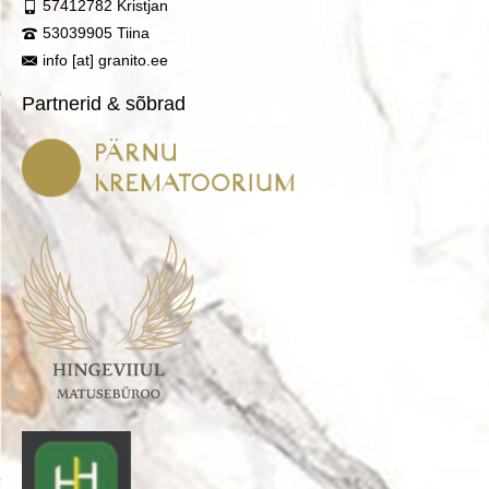
57412782 Kristjan
53039905 Tiina
info [at] granito.ee
Partnerid & sõbrad