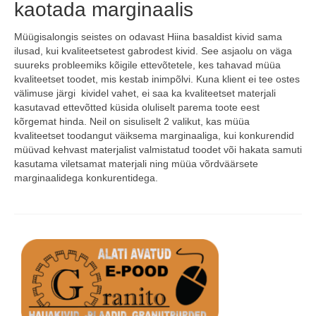
kaotada marginaalis
Müügisalongis seistes on odavast Hiina basaldist kivid sama
ilusad, kui kvaliteetsetest gabrodest kivid. See asjaolu on väga
suureks probleemiks kõigile ettevõtetele, kes tahavad müüa
kvaliteetset toodet, mis kestab inimpõlvi. Kuna klient ei tee ostes
välimuse järgi kividel vahet, ei saa ka kvaliteetset materjali
kasutavad ettevõtted küsida oluliselt parema toote eest
kõrgemat hinda. Neil on sisuliselt 2 valikut, kas müüa
kvaliteetset toodangut väiksema marginaaliga, kui konkurendid
müüvad kehvast materjalist valmistatud toodet või hakata samuti
kasutama viletsamat materjali ning müüa võrdväärsete
marginaalidega konkurentidega.