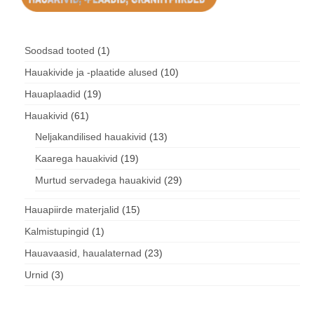
1
Soodsad tooted
1
toode
10
Hauakivide ja -plaatide alused
10
toodet
19
Hauaplaadid
19
toodet
61
Hauakivid
61
toodet
13
Neljakandilised hauakivid
13
toodet
19
Kaarega hauakivid
19
toodet
29
Murtud servadega hauakivid
29
toodet
15
Hauapiirde materjalid
15
toodet
1
Kalmistupingid
1
toode
23
Hauavaasid, haualaternad
23
toodet
3
Urnid
3
toodet