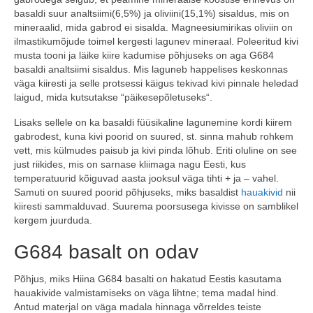
basaldi suur analtsiimi(6,5%) ja oliviini(15,1%) sisaldus, mis on
mineraalid, mida gabrod ei sisalda. Magneesiumirikas oliviin on
ilmastikumõjude toimel kergesti lagunev mineraal. Poleeritud kivi
musta tooni ja läike kiire kadumise põhjuseks on aga G684
basaldi analtsiimi sisaldus. Mis laguneb happelises keskonnas
väga kiiresti ja selle protsessi käigus tekivad kivi pinnale heledad
laigud, mida kutsutakse “päikesepõletuseks“.
Lisaks sellele on ka basaldi füüsikaline lagunemine kordi kiirem
gabrodest, kuna kivi poorid on suured, st. sinna mahub rohkem
vett, mis külmudes paisub ja kivi pinda lõhub. Eriti oluline on see
just riikides, mis on sarnase kliimaga nagu Eesti, kus
temperatuurid kõiguvad aasta jooksul väga tihti + ja – vahel.
Samuti on suured poorid põhjuseks, miks basaldist
hauakivid
nii
kiiresti sammalduvad. Suurema poorsusega kivisse on samblikel
kergem juurduda.
G684 basalt on odav
Põhjus, miks Hiina G684 basalti on hakatud Eestis kasutama
hauakivide valmistamiseks on väga lihtne; tema madal hind.
Antud materjal on väga madala hinnaga võrreldes teiste