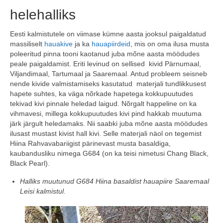
helehalliks
Eesti kalmistutele on viimase kümne aasta jooksul paigaldatud
massiliselt
hauakive
ja ka
hauapiirdeid
, mis on oma ilusa musta
poleeritud pinna tooni kaotanud juba mõne aasta möödudes
peale paigaldamist. Eriti levinud on sellised kivid Pärnumaal,
Viljandimaal, Tartumaal ja Saaremaal. Antud probleem seisneb
nende kivide valmistamiseks kasutatud materjali tundlikkusest
hapete suhtes, ka väga nõrkade hapetega kokkupuutudes
tekivad kivi pinnale heledad laigud. Nõrgalt happeline on ka
vihmavesi, millega kokkupuutudes kivi pind hakkab muutuma
järk järgult heledamaks. Nii saabki juba mõne aasta möödudes
ilusast mustast kivist hall kivi. Selle materjali näol on tegemist
Hiina Rahvavabariigist pärinevast musta basaldiga,
kaubandusliku nimega G684 (on ka teisi nimetusi Chang Black,
Black Pearl).
Halliks muutunud G684 Hiina basaldist hauapiire Saaremaal
Leisi kalmistul.