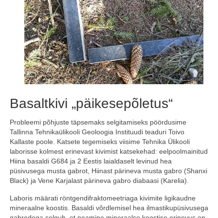
Basaltkivi „päikesepõletus“
Probleemi põhjuste täpsemaks selgitamiseks pöördusime
Tallinna Tehnikaülikooli Geoloogia Instituudi teaduri Toivo
Kallaste poole. Katsete tegemiseks viisime Tehnika Ülikooli
laborisse kolmest erinevast kivimist katsekehad: eelpoolmainitud
Hiina basaldi G684 ja 2 Eestis laialdaselt levinud hea
püsivusega musta gabrot, Hiinast pärineva musta gabro (Shanxi
Black) ja Vene Karjalast pärineva gabro diabaasi (Karelia).
Laboris määrati röntgendifraktomeetriaga kivimite ligikaudne
mineraalne koostis. Basaldi võrdlemisel hea ilmastikupüsivusega
gabrodega selgub, et peamine mineraalse koostise erinevus on