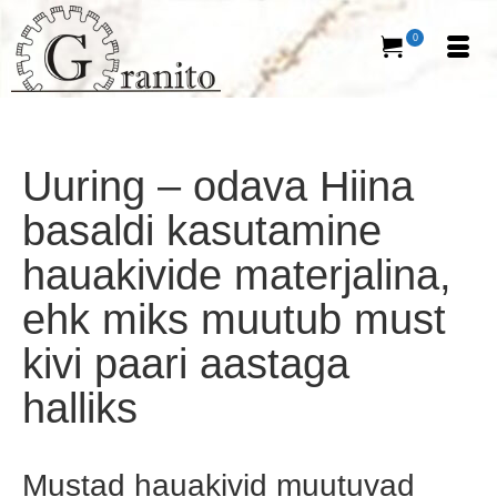
0
Uuring – odava Hiina
basaldi kasutamine
hauakivide materjalina,
ehk miks muutub must
kivi paari aastaga
halliks
Mustad hauakivid muutuvad