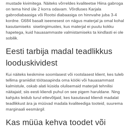
mustade kivimitega. Näiteks võrreldes kvaliteetse Hiina gabroga
on tema hind üle 2 korra odavam. Võrdluses Karjala
gabrodiabaasiga või Rootsi diabaasiga on hinnvahe juba 3-4
kordne. G684 basalt iseenesest on nägus materjal ja omal kohal
kasutamiseks sisetingimustes, kus materjal ei puutu kokku
hapetega, kuid hauasammaste valmistamiseks ta kindlasti ei ole
sobilik.
Eesti tarbija madal teadlikkus
looduskividest
Kui näiteks keskmine soomlasest või rootslasest klient, kes tuleb
tellima graniidist töötasapinda oma kööki või hauasammast
kalmistule, oskab alati küsida olulisemaid materjali tehnilisi
näitajaid; siis eesti kliendi puhul on see pigem haruldane. Ning
kahjuks leidub turul ettevõtjaid, kes kasutavad kliendi madalat
teadlikkust ära ja müüvad madala kvaliteediga tooteid, suurema
marginaali eesmärgil.
Kas müüa kehva toodet või