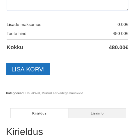
Lisade maksumus
0.00
€
Toote hind
480.00
€
Kokku
480.00
€
Hauakivi-
LISA KORVI
KUP361-
61x77
kogus
Kategooriad:
Hauakivid
,
Murtud servadega hauakivid
Kirjeldus
Lisainfo
Kirjeldus