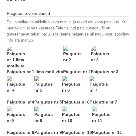
Paigutuste võimalused
Palun valige hauakivile tuleva motiivi ja teksti asukoha paigutus. Kui
motiivi/pilti ei saa kasutada Teie valitud paigutusega või on
graveeritavat teksti palju, siis teeme paigutuse nii nagu kogu soovitav
info ära mahub.
Paigutus nr 1 ilma motiivita
Paigutus nr 2
Paigutus nr 3
Paigutus nr 4
Paigutus nr 5
Paigutus nr 6
Paigutus nr 7
Paigutus nr 8
Paigutus nr 9
Paigutus nr 10
Paigutus nr 11