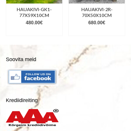
HAUAKIVI-GK1-
HAUAKIVI-2R-
77X59X10CM
70X50X10CM
480.00
€
680.00
€
VALIGE VARIANDID
VALIGE VARIANDID
Soovita meid
Krediidireiting