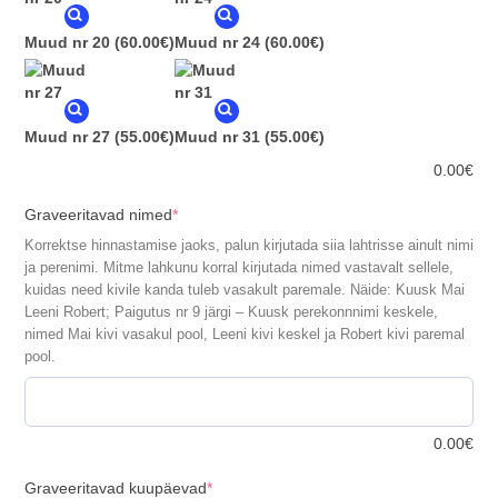
Muud nr 20
(60.00€)
Muud nr 24
(60.00€)
Muud nr 27
(55.00€)
Muud nr 31
(55.00€)
0.00
€
(required)
Graveeritavad nimed
*
Korrektse hinnastamise jaoks, palun kirjutada siia lahtrisse ainult nimi
ja perenimi. Mitme lahkunu korral kirjutada nimed vastavalt sellele,
kuidas need kivile kanda tuleb vasakult paremale. Näide: Kuusk Mai
Leeni Robert; Paigutus nr 9 järgi – Kuusk perekonnnimi keskele,
nimed Mai kivi vasakul pool, Leeni kivi keskel ja Robert kivi paremal
pool.
0.00
€
(required)
Graveeritavad kuupäevad
*