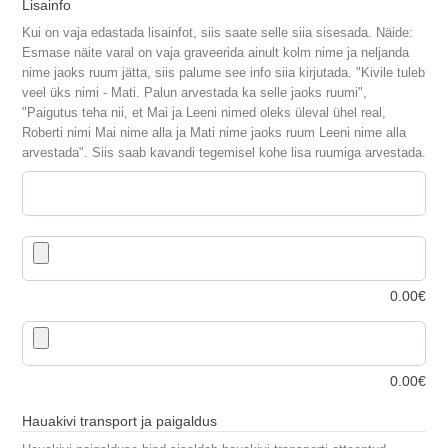
Lisainfo
Kui on vaja edastada lisainfot, siis saate selle siia sisesada. Näide:
Esmase näite varal on vaja graveerida ainult kolm nime ja neljanda
nime jaoks ruum jätta, siis palume see info siia kirjutada. "Kivile tuleb
veel üks nimi - Mati. Palun arvestada ka selle jaoks ruumi",
"Paigutus teha nii, et Mai ja Leeni nimed oleks üleval ühel real,
Roberti nimi Mai nime alla ja Mati nime jaoks ruum Leeni nime alla
arvestada". Siis saab kavandi tegemisel kohe lisa ruumiga arvestada.
0.00
€
0.00
€
Hauakivi transport ja paigaldus