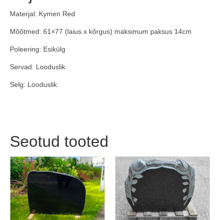
Materjal: Kymen Red
Mõõtmed: 61×77 (laius x kõrgus) maksimum paksus 14cm
Poleering: Esikülg
Servad: Looduslik
Selg: Looduslik
Seotud tooted