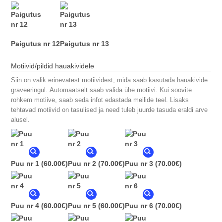
Paigutus nr 12
Paigutus nr 13
Motiivid/pildid hauakividele
Siin on valik erinevatest motiividest, mida saab kasutada hauakivide
graveeringul. Automaatselt saab valida ühe motiivi. Kui soovite
rohkem motiive, saab seda infot edastada meilide teel. Lisaks
tehtavad motiivid on tasulised ja need tuleb juurde tasuda eraldi arve
alusel.
Puu nr 1
(60.00€)
Puu nr 2
(70.00€)
Puu nr 3
(70.00€)
Puu nr 4
(60.00€)
Puu nr 5
(60.00€)
Puu nr 6
(70.00€)