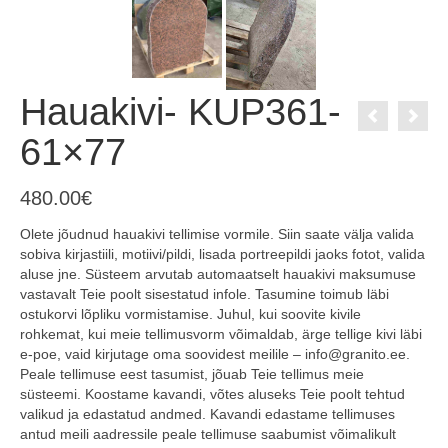
Hauakivi- KUP361-
61×77
480.00
€
Olete jõudnud hauakivi tellimise vormile. Siin saate välja valida
sobiva kirjastiili, motiivi/pildi, lisada portreepildi jaoks fotot, valida
aluse jne. Süsteem arvutab automaatselt hauakivi maksumuse
vastavalt Teie poolt sisestatud infole. Tasumine toimub läbi
ostukorvi lõpliku vormistamise. Juhul, kui soovite kivile
rohkemat, kui meie tellimusvorm võimaldab, ärge tellige kivi läbi
e-poe, vaid kirjutage oma soovidest meilile – info@granito.ee.
Peale tellimuse eest tasumist, jõuab Teie tellimus meie
süsteemi. Koostame kavandi, võtes aluseks Teie poolt tehtud
valikud ja edastatud andmed. Kavandi edastame tellimuses
antud meili aadressile peale tellimuse saabumist võimalikult