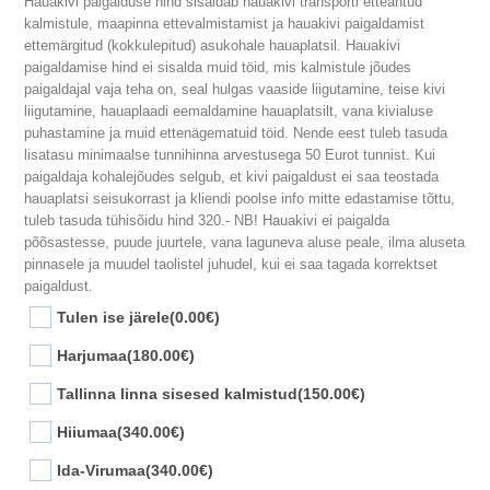
Hauakivi paigalduse hind sisaldab hauakivi transporti etteantud
kalmistule, maapinna ettevalmistamist ja hauakivi paigaldamist
ettemärgitud (kokkulepitud) asukohale hauaplatsil. Hauakivi
paigaldamise hind ei sisalda muid töid, mis kalmistule jõudes
paigaldajal vaja teha on, seal hulgas vaaside liigutamine, teise kivi
liigutamine, hauaplaadi eemaldamine hauaplatsilt, vana kivialuse
puhastamine ja muid ettenägematuid töid. Nende eest tuleb tasuda
lisatasu minimaalse tunnihinna arvestusega 50 Eurot tunnist. Kui
paigaldaja kohalejõudes selgub, et kivi paigaldust ei saa teostada
hauaplatsi seisukorrast ja kliendi poolse info mitte edastamise tõttu,
tuleb tasuda tühisõidu hind 320.- NB! Hauakivi ei paigalda
põõsastesse, puude juurtele, vana laguneva aluse peale, ilma aluseta
pinnasele ja muudel taolistel juhudel, kui ei saa tagada korrektset
paigaldust.
Tulen ise järele
(0.00€)
Harjumaa
(180.00€)
Tallinna linna sisesed kalmistud
(150.00€)
Hiiumaa
(340.00€)
Ida-Virumaa
(340.00€)