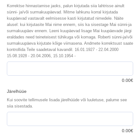
Korrektse hinnastamise jaoks, palun kirjutada siia lahtrisse ainult
sünni- ja/või surmakuupäevad. Mitme lahkunu korral kirjutada
kuupäevad vastavalt eelmisesse kasti kirjutatud nimedele. Näite
alusel: kui kirjutasite Mai nime ennem, siis ka sisestage Mai sünni-ja
surmakuupäev ennem. Leeni kuupäevad lisage Mai kuupäevade järgi
eraldades need teineteisest tühikuga või komaga. Roberti sünni-ja/või
surmakuupäeva kirjutate kõige viimasena. Andmete korrektsust saate
kontrollida Teile saadetaval kavandil. 16.01.1927 - 22.04.2000
15.08.1928 - 20.04.2006, 15.10.1954 -
0.00
€
Järelhüüe
Kui soovite tellimusele lisada järelhüüde või luuletuse, palume see
siia sisestada.
0.00
€