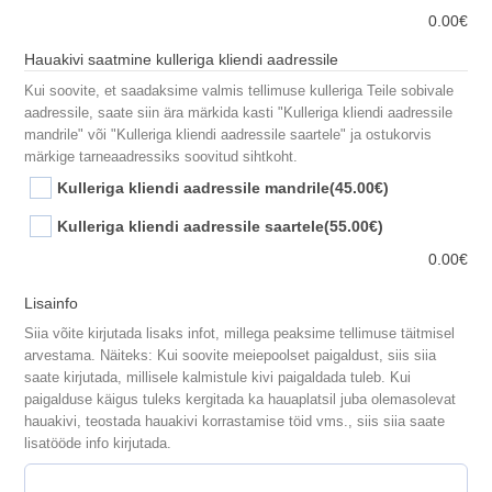
0.00
€
Hauakivi saatmine kulleriga kliendi aadressile
Kui soovite, et saadaksime valmis tellimuse kulleriga Teile sobivale
aadressile, saate siin ära märkida kasti "Kulleriga kliendi aadressile
mandrile" või "Kulleriga kliendi aadressile saartele" ja ostukorvis
märkige tarneaadressiks soovitud sihtkoht.
Kulleriga kliendi aadressile mandrile
(45.00€)
Kulleriga kliendi aadressile saartele
(55.00€)
0.00
€
Lisainfo
Siia võite kirjutada lisaks infot, millega peaksime tellimuse täitmisel
arvestama. Näiteks: Kui soovite meiepoolset paigaldust, siis siia
saate kirjutada, millisele kalmistule kivi paigaldada tuleb. Kui
paigalduse käigus tuleks kergitada ka hauaplatsil juba olemasolevat
hauakivi, teostada hauakivi korrastamise töid vms., siis siia saate
lisatööde info kirjutada.