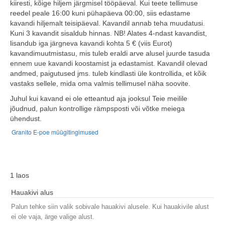
kiiresti, kõige hiljem järgmisel tööpäeval. Kui teete tellimuse
reedel peale 16:00 kuni pühapäeva 00:00, siis edastame
kavandi hiljemalt teisipäeval. Kavandil annab teha muudatusi.
Kuni 3 kavandit sisaldub hinnas. NB! Alates 4-ndast kavandist,
lisandub iga järgneva kavandi kohta 5 € (viis Eurot)
kavandimuutmistasu, mis tuleb eraldi arve alusel juurde tasuda
ennem uue kavandi koostamist ja edastamist. Kavandil olevad
andmed, paigutused jms. tuleb kindlasti üle kontrollida, et kõik
vastaks sellele, mida oma valmis tellimusel näha soovite.
Juhul kui kavand ei ole etteantud aja jooksul Teie meilile
jõudnud, palun kontrollige rämpsposti või võtke meiega
ühendust.
Granito E-poe müügitingimused
1 laos
Hauakivi alus
Palun tehke siin valik sobivale hauakivi alusele. Kui hauakivile alust
ei ole vaja, ärge valige alust.