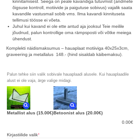
kinnitamisest. Seega on peale kavandiga tutuvmist (andmete
õigsuse kontroll, motiivide ja paigutuse sobivus) vajalik saata
kavandile vastusmail sobib vms. Ilma kavandi kinnituseta
tellimusi töösse ei võeta.
Juhul kui kavand ei ole ette antud aja jooksul Teie meilile
jõudnud, palun kontrollige oma rämpsposti või võtke meiega
ühendust.
Komplekti näidismaksumus – hauaplaat motiiviga 40x25x3cm,
graveering ja metallalus 148.- (hind sisaldab käibemaksu).
Palun tehke siin valik sobivale hauaplaadi alusele. Kui hauaplaadile
alust ei ole vaja, ärge valige midagi.
Metallist alus
(15.00€)
Betoonist alus
(20.00€)
0.00
€
(required)
Kirjastiilide valik
*