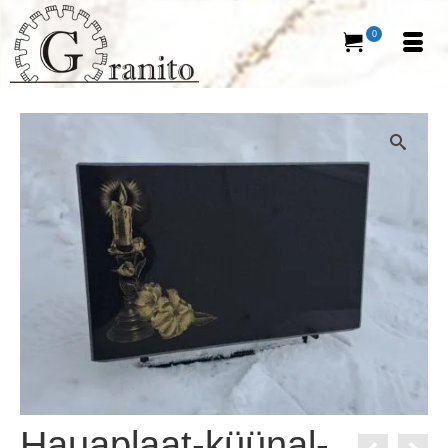
0
Hauaplaat-küünal-