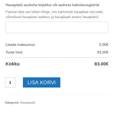
Hauaplatsi asukoha kirjeldus või aadress kalmisturegistrist
Palume täita see lahter infoga, mis kalmistule hauaplaat viia tuleb,
võimalusel hauaplatsi aadress ja hauaplaadi asetus hauaplatsil.
Lisade maksumus
0.00
€
Toote hind
83.00
€
Kokku
83.00
€
Hauaplaat-
LISA KORVI
küünal-
õitega-
40x25x3cm
kogus
Kategooria:
Hauaplaadid