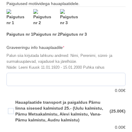
Paigutused motiividega hauaplaatidele.
Paigutus nr 1
Paigutus nr 2
Paigutus nr 3
(required)
Graveeringu info hauaplaadile
*
Palun siia kirjutada lahkunu andmed: Nimi, Perenimi, sünni- ja
surmakuupäevad, vajadusel ka järelhüüe.
Näide: Leeni Kuusk 11.01.1920 - 15.01.2000 Puhka rahus
0.00
€
Hauaplaatide transport ja paigaldus Pärnu
linna sisesed kalmistud 25.- (Uulu kalmistu,
(25.00€)
Pärnu Metsakalmistu, Alevi kalmistu, Vana-
Pärnu kalmistu, Audru kalmistu)
0.00
€