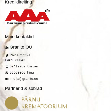
Krediidireiting
Meie kontaktid
Granito OÜ
Paide mnt 2a
Pärnu 80042
57412782 Kristjan
53039905 Tiina
info [at] granito.ee
Partnerid & sõbrad