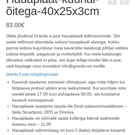
õitega-40x25x3cm
83.00
€
Olete jõudnud Granito e-poe hauaplaadi tellimisvormile. Siin
saate tellimust täiendada sobiva hauaplaadi alusega, kokku
panna sobiva kujunduse meie kavandite kataloogi põhjal valides
sobiva kirjastiili, paigutuse ja motiivi/pildi. Kui meie kataloogis
olevatest valikutest ei piisa, siis ärge tellige toodet läbi e-poe,
vaid kirjutage oma soovidest info@granito.ee meilile.
Granito E-poe müügitingimused
Kavandi saadame esimesel võimalusel, aga mitte hiljem kui
tööpäeva jooksul alates arve laekumisest. Kui sooritate ostu
reedel peale 17.00 kuni pühapäeva 00.00, siis koostame
kavandi esmaspäeval.
Hauaplaate saadame tasuta üle Eesti pakiautomaatidesse –
Itella Smartpost, DPD ja Omniva.
Hauaplaate on võimalik saata kulleriga kliendi aadressile
lisatasu eest – 11.95
Hauaplaadi valmimisaeg on kuni 2 (kaks) tööpäeva kavandi