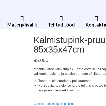
Materjalivalik
Tehtud tööd
Kontakti
Kalmistupink-pruu
85x35x47cm
95.00
€
Männipuidust kalmistupink. Toote ostmiseks lisage
valikutele, pakime ja postitame toote või jääb to
Toode ei ole saadetav pakiautomaati.
Kui soovite tootele ise järele tulla, siis peal
ära järeletulemiseks valmis.
Granito E-poe müügitingimused