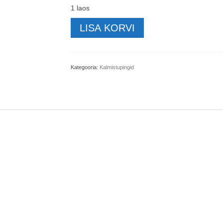
1 laos
Kalmistupink-
LISA KORVI
pruun-
ver-
2-
85x35x47cm
Kategooria:
Kalmistupingid
kogus