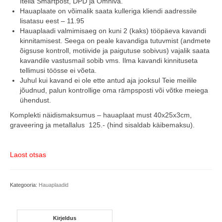
Itella Smartpost, DPD ja Omniva.
Hauaplaate on võimalik saata kulleriga kliendi aadressile
lisatasu eest – 11.95
Hauaplaadi valmimisaeg on kuni 2 (kaks) tööpäeva kavandi
kinnitamisest. Seega on peale kavandiga tutuvmist (andmete
õigsuse kontroll, motiivide ja paigutuse sobivus) vajalik saata
kavandile vastusmail sobib vms. Ilma kavandi kinnituseta
tellimusi töösse ei võeta.
Juhul kui kavand ei ole ette antud aja jooksul Teie meilile
jõudnud, palun kontrollige oma rämpsposti või võtke meiega
ühendust.
Komplekti näidismaksumus – hauaplaat must 40x25x3cm,
graveering ja metallalus 125.- (hind sisaldab käibemaksu).
Laost otsas
Kategooria:
Hauaplaadid
Kirjeldus